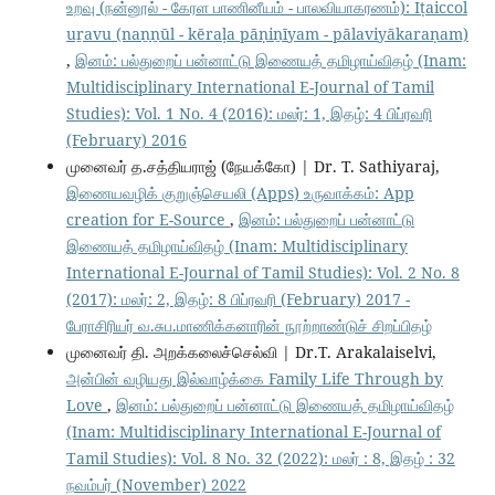
உறவு (நன்னூல் - கேரள பாணினீயம் - பாலவியாகரணம்): Iṭaiccol
uṟavu (naṉṉūl - kēraḷa pāṇiṉīyam - pālaviyākaraṇam)
,
இனம்: பல்துறைப் பன்னாட்டு இணையத் தமிழாய்விதழ் (Inam:
Multidisciplinary International E-Journal of Tamil
Studies): Vol. 1 No. 4 (2016): மலர்: 1, இதழ்: 4 பிப்ரவரி
(February) 2016
முனைவர் த.சத்தியராஜ் (நேயக்கோ) | Dr. T. Sathiyaraj,
இணையவழிக் குறுஞ்செயலி (Apps) உருவாக்கம்: App
creation for E-Source
,
இனம்: பல்துறைப் பன்னாட்டு
இணையத் தமிழாய்விதழ் (Inam: Multidisciplinary
International E-Journal of Tamil Studies): Vol. 2 No. 8
(2017): மலர்: 2, இதழ்: 8 பிப்ரவரி (February) 2017 -
பேராசிரியர் வ.சுப.மாணிக்கனாரின் நூற்றாண்டுச் சிறப்பிதழ்
முனைவர் தி. அறக்கலைச்செல்வி | Dr.T. Arakalaiselvi,
அன்பின் வழியது இல்வாழ்க்கை Family Life Through by
Love
,
இனம்: பல்துறைப் பன்னாட்டு இணையத் தமிழாய்விதழ்
(Inam: Multidisciplinary International E-Journal of
Tamil Studies): Vol. 8 No. 32 (2022): மலர் : 8, இதழ் : 32
நவம்பர் (November) 2022