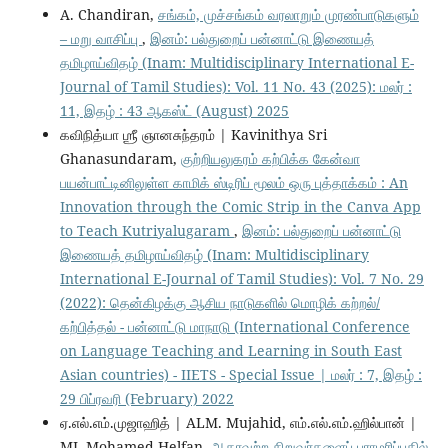
A. Chandiran,
சங்கம், முச்சங்கம் வரலாறும் முரண்பாடுகளும்
– மறு வாசிப்பு
,
இனம்: பல்துறைப் பன்னாட்டு இணையத்
தமிழாய்விதழ் (Inam: Multidisciplinary International E-
Journal of Tamil Studies): Vol. 11 No. 43 (2025): மலர் :
11, இதழ் : 43 ஆகஸ்ட் (August) 2025
கவிநித்யா ஶ்ரீ ஞானசுந்தரம் | Kavinithya Sri
Ghanasundaram,
குற்றியலுகரம் கற்பிக்க கேன்வா
பயன்பாட்டினிலுள்ள காமிக் ஸ்டிரிப் மூலம் ஒரு புத்தாக்கம் : An
Innovation through the Comic Strip in the Canva App
to Teach Kutriyalugaram
,
இனம்: பல்துறைப் பன்னாட்டு
இணையத் தமிழாய்விதழ் (Inam: Multidisciplinary
International E-Journal of Tamil Studies): Vol. 7 No. 29
(2022): தென்கிழக்கு ஆசிய நாடுகளில் மொழிக் கற்றல்/
கற்பித்தல் - பன்னாட்டு மாநாடு (International Conference
on Language Teaching and Learning in South East
Asian countries) - IIETS - Special Issue | மலர் : 7, இதழ் :
29 பிப்ரவரி (February) 2022
ஏ.எல்.எம்.முஜாஹித் | ALM. Mujahid, எம்.எல்.எம்.ஹில்பான் |
ML.Mohamed Helfan,
ஆதரவற்ற சிறுவர்களைப் பராமரிப்பதில்