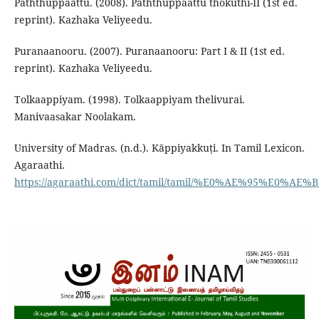
Paththuppaattu. (2008). Paththuppaattu thokuthi-II (1st ed.
reprint). Kazhaka Veliyeedu.
Puranaanooru. (2007). Puranaanooru: Part I & II (1st ed.
reprint). Kazhaka Veliyeedu.
Tolkaappiyam. (1998). Tolkaappiyam thelivurai.
Manivaasakar Noolakam.
University of Madras. (n.d.). Kāppiyakkuṭi. In Tamil Lexicon.
Agaraathi.
https://agaraathi.com/dict/tamil/tamil/%E0%AE%