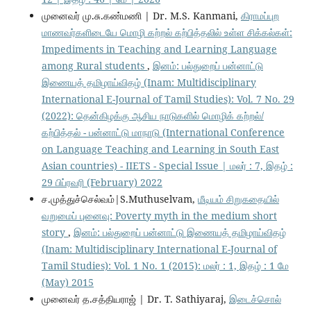
முனைவர் மு.சு.கண்மணி | Dr. M.S. Kanmani,
கிராமப்புற
மாணவர்களிடையே மொழி கற்றல் கற்பித்தலில் உள்ள சிக்கல்கள்:
Impediments in Teaching and Learning Language
among Rural students
,
இனம்: பல்துறைப் பன்னாட்டு
இணையத் தமிழாய்விதழ் (Inam: Multidisciplinary
International E-Journal of Tamil Studies): Vol. 7 No. 29
(2022): தென்கிழக்கு ஆசிய நாடுகளில் மொழிக் கற்றல்/
கற்பித்தல் - பன்னாட்டு மாநாடு (International Conference
on Language Teaching and Learning in South East
Asian countries) - IIETS - Special Issue | மலர் : 7, இதழ் :
29 பிப்ரவரி (February) 2022
ச.முத்துச்செல்வம்|S.Muthuselvam,
மீடியம் சிறுகதையில்
வறுமைப் புனைவு: Poverty myth in the medium short
story
,
இனம்: பல்துறைப் பன்னாட்டு இணையத் தமிழாய்விதழ்
(Inam: Multidisciplinary International E-Journal of
Tamil Studies): Vol. 1 No. 1 (2015): மலர் : 1, இதழ் : 1 மே
(May) 2015
முனைவர் த.சத்தியராஜ் | Dr. T. Sathiyaraj,
இடைச்சொல்