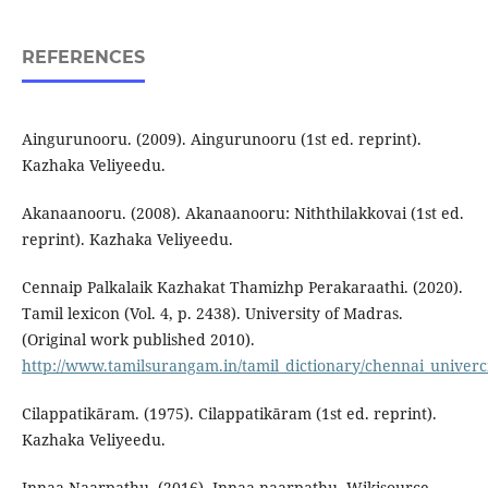
REFERENCES
Aingurunooru. (2009). Aingurunooru (1st ed. reprint).
Kazhaka Veliyeedu.
Akanaanooru. (2008). Akanaanooru: Niththilakkovai (1st ed.
reprint). Kazhaka Veliyeedu.
Cennaip Palkalaik Kazhakat Thamizhp Perakaraathi. (2020).
Tamil lexicon (Vol. 4, p. 2438). University of Madras.
(Original work published 2010).
http://www.tamilsurangam.in/tamil_dictionary/chennai_univerci
Cilappatikāram. (1975). Cilappatikāram (1st ed. reprint).
Kazhaka Veliyeedu.
Innaa Naarpathu. (2016). Innaa naarpathu. Wikisource.