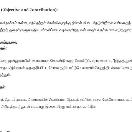
ும் (Objective and Contribution):
 நோக்கம் என்ன, எந்தெந்தக் கேள்விகளுக்கு நீங்கள் விடை தேடுகிறீர்கள் என்பதைத் 
ந்தத் துறைக்கு ஒரு புதிய பங்களிப்பை வழங்குகிறது என்பதைச் சுருக்கமாக எடுத்துரை
வேண்டியவை
தல்:
ன்பதை முன்னுரையின் மையமாகக் கொண்டு எழுத வேண்டும். உதாரணமாக, 'இந்தத் துறை
தைய ஆய்வுகள் ஒரு குறிப்பிட்ட கோணத்தில் மட்டுமே கவனம் செலுத்தியுள்ளன' என்பத
த்தும்.
தல்:
த்தத் தொடர்புடைய, அண்மையில் வெளியான ஆய்வுக் கட்டுரைகளை மேற்கோளாகக் காட்
ள அறிவுத்தளத்துடன் எவ்வாறு இணைகிறது என்பதைக் காட்டும்.
கூடாது.