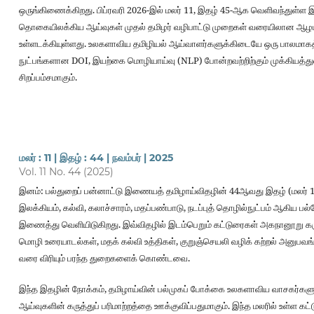
ஒருங்கிணைக்கிறது. பிப்ரவரி 2026-இல் மலர் 11, இதழ் 45-ஆக வெளிவந்துள்ள இ
தொகையிலக்கிய ஆய்வுகள் முதல் தமிழர் வழிபாட்டு முறைகள் வரையிலான ஆ
உள்ளடக்கியுள்ளது. உலகளாவிய தமிழியல் ஆய்வாளர்களுக்கிடையே ஒரு பாலமாகத்
நுட்பங்களான DOI, இயற்கை மொழியாய்வு (NLP) போன்றவற்றிற்கும் முக்கியத்த
சிறப்பம்சமாகும்.
மலர் : 11 | இதழ் : 44 | நவம்பர் | 2025
Vol. 11 No. 44 (2025)
இனம்: பல்துறைப் பன்னாட்டு இணையத் தமிழாய்விதழின் 44ஆவது இதழ் (மலர் 11
இலக்கியம், கல்வி, கலாச்சாரம், மதப்பண்பாடு, நடப்புத் தொழில்நுட்பம் ஆகி
இணைத்து வெளியிடுகிறது. இவ்விதழில் இடம்பெறும் கட்டுரைகள் அகநானூறு கர
மொழி உரையாடல்கள், மதக் கல்வி உத்திகள், குறுஞ்செயலி வழிக் கற்றல் அனுபவங்கள
வரை விரியும் பரந்த துறைகளைக் கொண்டவை.
இந்த இதழின் நோக்கம், தமிழாய்வின் பல்முகப் போக்கை உலகளாவிய வாசகர்களுக்க
ஆய்வுகளின் கருத்துப் பரிமாற்றத்தை ஊக்குவிப்பதுமாகும். இந்த மலரில் உள்ள க