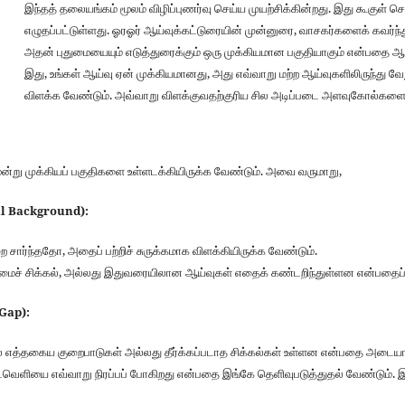
இந்தத் தலையங்கம் மூலம் விழிப்புணர்வு செய்ய முயற்சிக்கின்றது. இது கூகுள் செ
எழுதப்பட்டுள்ளது. ஓரஓர் ஆய்வுக்கட்டுரையின் முன்னுரை, வாசகர்களைக் கவர்ந்த
அதன் புதுமையையும் எடுத்துரைக்கும் ஒரு முக்கியமான பகுதியாகும் என்பதை ஆய
இது, உங்கள் ஆய்வு ஏன் முக்கியமானது, அது எவ்வாறு மற்ற ஆய்வுகளிலிருந்து 
விளக்க வேண்டும். அவ்வாறு விளக்குவதற்குரிய சில அடிப்படை அளவுகோல்களை 
ன்று முக்கியப் பகுதிகளை உள்ளடக்கியிருக்க வேண்டும். அவை வருமாறு,
l Background):
றை சார்ந்ததோ, அதைப் பற்றிச் சுருக்கமாக விளக்கியிருக்க வேண்டும்.
மைச் சிக்கல், அல்லது இதுவரையிலான ஆய்வுகள் எதைக் கண்டறிந்துள்ளன என்பதைப் பற்
Gap):
் எத்தகைய குறைபாடுகள் அல்லது தீர்க்கப்படாத சிக்கல்கள் உள்ளன என்பதை அடையாள
ைவெளியை எவ்வாறு நிரப்பப் போகிறது என்பதை இங்கே தெளிவுபடுத்துதல் வேண்டும்.