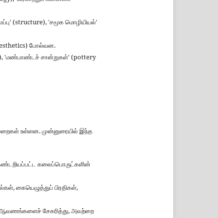
ைப்பு' (structure), 'சமூக மொழியியல்'
(aesthetics) போல்வன.
), 'மண்பாண்டச் சான்றுகள்' (pottery
முறைகள் உள்ளன. முன்னுரையில் இந்த
 கண்டறியப்பட்ட கலைப்பொருட்களின்
கள், கையெழுத்துப் பிரதிகள்,
ள்ள ஆவணங்களைச் சேகரித்து, அவற்றை