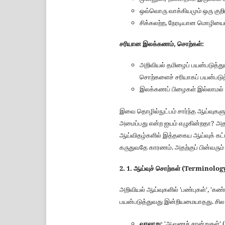
ஒவ்வொரு வாக்கியமும் ஒரு குறி
சிக்கலற்ற, நேரடியான மொழியைப
சரியான இலக்கணம், சொற்கள்:
அறிவியல் தமிழைப் பயன்படுத்த
சொற்களைச் சரியாகப் பயன்படுத
இலக்கணப் பிழைகள் இல்லாமல் 
இவை தொழில்நுட்பம் சார்ந்த ஆய்வுகளு
அமைப்பது என்ற ஐயம் எழுகின்றதா? அத
ஆய்விதழ்களில் இத்தகைய ஆய்வுக் கட்
கருதுவதே காரணம். அதற்குப் பின்வரும் க
2. 1. ஆய்வுச் சொற்கள் (Terminolog
அறிவியல் ஆய்வுகளில் 'பண்புகள்', 'கண
பயன்படுத்துவது இன்றியமையாதது. சில
வரலாறு:
'ஆவணச் சான்றுகள்' (d