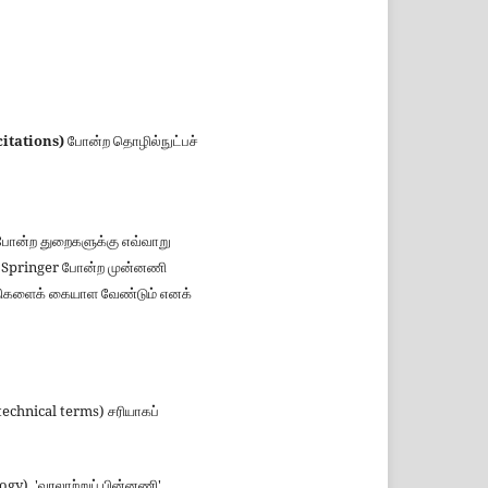
(citations)
போன்ற தொழில்நுட்பச்
 போன்ற துறைகளுக்கு எவ்வாறு
. Springer போன்ற முன்னணி
த்திகளைக் கையாள வேண்டும் எனக்
technical terms) சரியாகப்
gy), 'வரலாற்றுப் பின்னணி'