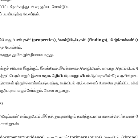
ப்பிட்ட நோக்கத்துடன் எழுதப்பட வேண்டும்.
் பயன்படுத்த வேண்டும்.
ும்போது,
'பண்புகள்' (properties), 'கண்டுபிடிப்புகள்' (findings), 'மேற்கோள்கள்' 
்த வேண்டும்.
எழுதுவது மிக இன்றியமையாதது.
க்குச் சரியாக இருக்கும். இலக்கியம், இலக்கணம், மொழியியல், வரலாறு, தொல்லியல்
ற்குப் பெரும்பாலும் இவை
சமூக அறிவியல், மானுடவியல்
ஆய்வுகளின்கீழ் வருகின்றன
டுரைகள் ஏற்றுக்கொள்ளப்படுவதற்கு, அறிவியல் ஆய்வுகளைப் போலவே குறிப்பிட்ட உ
ுறிப்புகள் வலுச்சேர்க்கும். அவை வருமாறு,
y)
்டுபிடிப்புகள்' என்பதுபோல், இந்தத் துறைகளிலும் தனித்துவமான கலைச்சொற்களைச் (
 சான்றுகள்:
ocumentary evidence), 'மூல ஆதாரம்' (primary source), 'காலநிரல்' (chronolo