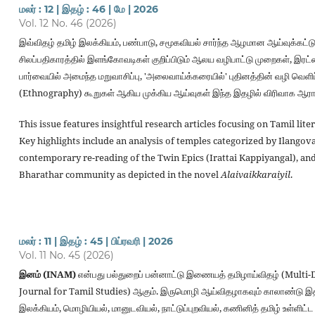
மலர் : 12 | இதழ் : 46 | மே | 2026
Vol. 12 No. 46 (2026)
இவ்விதழ் தமிழ் இலக்கியம், பண்பாடு, சமூகவியல் சார்ந்த ஆழமான ஆய்வுக்கட்
சிலப்பதிகாரத்தில் இளங்கோவடிகள் குறிப்பிடும் ஆலய வழிபாட்டு முறைகள், இரட்டை
பார்வையில் அமைந்த மறுவாசிப்பு, 'அலைவாய்க்கரையில்' புதினத்தின் வழி வெள
(Ethnography) கூறுகள் ஆகிய முக்கிய ஆய்வுகள் இந்த இதழில் விரிவாக ஆரா
This issue features insightful research articles focusing on Tamil liter
Key highlights include an analysis of temples categorized by Ilangov
contemporary re-reading of the Twin Epics (Irattai Kappiyangal), an
Bharathar community as depicted in the novel
Alaivaikkaraiyil
.
மலர் : 11 | இதழ் : 45 | பிப்ரவரி | 2026
Vol. 11 No. 45 (2026)
இனம் (INAM)
என்பது பல்துறைப் பன்னாட்டு இணையத் தமிழாய்விதழ் (Multi-D
Journal for Tamil Studies) ஆகும். இருமொழி ஆய்விதழாகவும் காலாண்டு இ
இலக்கியம், மொழியியல், மானுடவியல், நாட்டுப்புறவியல், கணினித் தமிழ் உள்ளிட