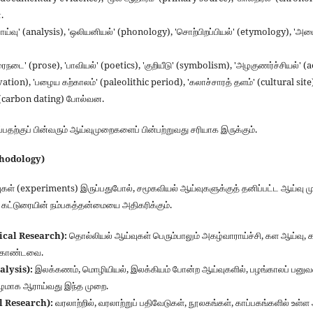
.
பாய்வு' (analysis), 'ஒலியனியல்' (phonology), 'சொற்பிறப்பியல்' (etymology), 'அம
ரைநடை' (prose), 'பாவியல்' (poetics), 'குறியீடு' (symbolism), 'அழகுணர்ச்சியல்' 
ation), 'பழைய கற்காலம்' (paleolithic period), 'கலாச்சாரத் தளம்' (cultural site
' (carbon dating) போல்வன.
பதற்குப் பின்வரும் ஆய்வுமுறைகளைப் பின்பற்றுவது சரியாக இருக்கும்.
thodology)
கள் (experiments) இருப்பதுபோல், சமூகவியல் ஆய்வுகளுக்குத் தனிப்பட்ட ஆய்வு 
ு கட்டுரையின் நம்பகத்தன்மையை அதிகரிக்கும்.
ical Research):
தொல்லியல் ஆய்வுகள் பெரும்பாலும் அகழ்வாராய்ச்சி, கள ஆய்வு,
் கொண்டவை.
nalysis):
இலக்கணம், மொழியியல், இலக்கியம் போன்ற ஆய்வுகளில், பழங்காலப் பனுவல்
ழமாக ஆராய்வது இந்த முறை.
l Research):
வரலாற்றில், வரலாற்றுப் பதிவேடுகள், நூலகங்கள், காப்பகங்களில் உ