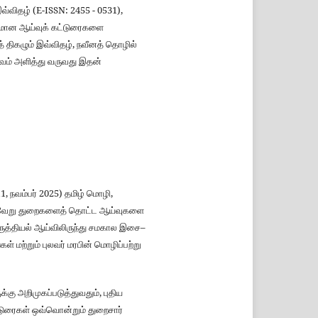
வ்விதழ் (E-ISSN: 2455 - 0531),
ழமான ஆய்வுக் கட்டுரைகளை
 திகழும் இவ்விதழ், நவீனத் தொழில்
ுவம் அளித்து வருவது இதன்
, நவம்பர் 2025) தமிழ் மொழி,
ய பல்வேறு துறைகளைத் தொட்ட ஆய்வுகளை
ுத்தியல் ஆய்விலிருந்து சமகால இசை–
் மற்றும் புலவர் மரபின் மொழிப்பற்று
ு அறிமுகப்படுத்துவதும், புதிய
ட்டுரைகள் ஒவ்வொன்றும் துறைசார்