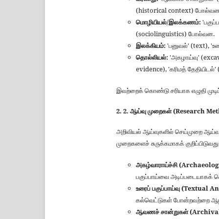
(historical context) போல்வன
மொழியியல்/இலக்கணம்:
'பகுப்
(sociolinguistics) போல்வன.
இலக்கியம்:
'பனுவல்' (text), 'உ
தொல்லியல்:
'அகழாய்வு' (excav
evidence), 'கரிமத் தேதியிடல்
இவற்றைக் கொண்டு சரியாக எழுதி முடிப்
2. 2. ஆய்வு முறைகள் (Research Me
அறிவியல் ஆய்வுகளில் செய்முறை ஆய்வு
முறைகளைச் சுருக்கமாகக் குறிப்பிடுவத
அகழ்வாராய்ச்சி (Archaeolog
பகுப்பாய்வை அடிப்படையாகக
உரைப் பகுப்பாய்வு (Textual A
கல்வெட்டுகள் போன்றவற்றை ஆ
ஆவணச் சான்றுகள் (Archiva