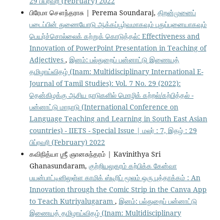
29 பிப்ரவரி (February) 2022
பிரேமா சௌந்தராசு | Perema Soundaraj,
திறன்முனைப்
படைப்பின் துணையோடு ஆக்கப்பூர்வமாகவும் புதுப்புனையாகவும்
பெயர்ச்சொல்லைக் கற்றுக் கொடுத்தல்: Effectiveness and
Innovation of PowerPoint Presentation in Teaching of
Adjectives
,
இனம்: பல்துறைப் பன்னாட்டு இணையத்
தமிழாய்விதழ் (Inam: Multidisciplinary International E-
Journal of Tamil Studies): Vol. 7 No. 29 (2022):
தென்கிழக்கு ஆசிய நாடுகளில் மொழிக் கற்றல்/கற்பித்தல் -
பன்னாட்டு மாநாடு (International Conference on
Language Teaching and Learning in South East Asian
countries) - IIETS - Special Issue | மலர் : 7, இதழ் : 29
பிப்ரவரி (February) 2022
கவிநித்யா ஶ்ரீ ஞானசுந்தரம் | Kavinithya Sri
Ghanasundaram,
குற்றியலுகரம் கற்பிக்க கேன்வா
பயன்பாட்டினிலுள்ள காமிக் ஸ்டிரிப் மூலம் ஒரு புத்தாக்கம் : An
Innovation through the Comic Strip in the Canva App
to Teach Kutriyalugaram
,
இனம்: பல்துறைப் பன்னாட்டு
இணையத் தமிழாய்விதழ் (Inam: Multidisciplinary