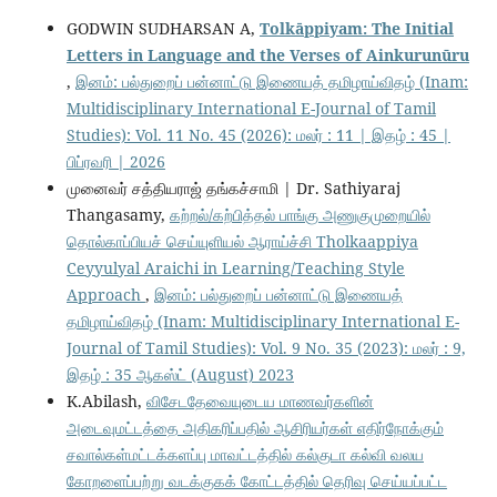
GODWIN SUDHARSAN A,
Tolkāppiyam: The Initial
Letters in Language and the Verses of Ainkurunūru
,
இனம்: பல்துறைப் பன்னாட்டு இணையத் தமிழாய்விதழ் (Inam:
Multidisciplinary International E-Journal of Tamil
Studies): Vol. 11 No. 45 (2026): மலர் : 11 | இதழ் : 45 |
பிப்ரவரி | 2026
முனைவர் சத்தியராஜ் தங்கச்சாமி | Dr. Sathiyaraj
Thangasamy,
கற்றல்/கற்பித்தல் பாங்கு அணுகுமுறையில்
தொல்காப்பியச் செய்யுளியல் ஆராய்ச்சி Tholkaappiya
Ceyyulyal Araichi in Learning/Teaching Style
Approach
,
இனம்: பல்துறைப் பன்னாட்டு இணையத்
தமிழாய்விதழ் (Inam: Multidisciplinary International E-
Journal of Tamil Studies): Vol. 9 No. 35 (2023): மலர் : 9,
இதழ் : 35 ஆகஸ்ட் (August) 2023
K.Abilash,
விசேடதேவையுடைய மாணவர்களின்
அடைவுமட்டத்தை அதிகரிப்பதில் ஆசிரியர்கள் எதிர்நோக்கும்
சவால்கள்மட்டக்களப்பு மாவட்டத்தில் கல்குடா கல்வி வலய
கோறளைப்பற்று வடக்குகக் கோட்டத்தில் தெரிவு செய்யப்பட்ட