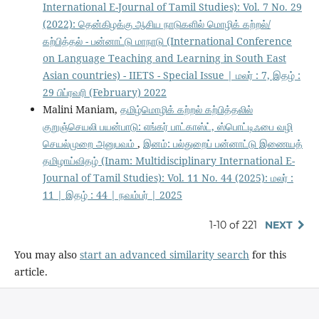
International E-Journal of Tamil Studies): Vol. 7 No. 29
(2022): தென்கிழக்கு ஆசிய நாடுகளில் மொழிக் கற்றல்/
கற்பித்தல் - பன்னாட்டு மாநாடு (International Conference
on Language Teaching and Learning in South East
Asian countries) - IIETS - Special Issue | மலர் : 7, இதழ் :
29 பிப்ரவரி (February) 2022
Malini Maniam,
தமிழ்மொழிக் கற்றல் கற்பித்தலில்
குறுஞ்செயலி பயன்பாடு: எங்கர் பாட்காஸ்ட், ஸ்பொட்டிஃபை வழி
செயல்முறை அனுபவம்
,
இனம்: பல்துறைப் பன்னாட்டு இணையத்
தமிழாய்விதழ் (Inam: Multidisciplinary International E-
Journal of Tamil Studies): Vol. 11 No. 44 (2025): மலர் :
11 | இதழ் : 44 | நவம்பர் | 2025
1-10 of 221
NEXT
You may also
start an advanced similarity search
for this
article.