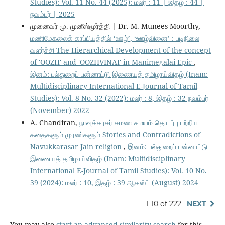
Studies): Vol. 11 No. 44 (2025): மலர் : 11 | இதழ் : 44 |
நவம்பர் | 2025
முனைவர் மு. முனீஸ்மூர்த்தி | Dr. M. Munees Moorthy,
மணிமேகலைக் காப்பியத்தில் ‘ஊழ்’, ‘ஊழ்வினை’ : படிநிலை
வளர்ச்சி The Hierarchical Development of the concept
of 'OOZH' and 'OOZHVINAI' in Manimegalai Epic
,
இனம்: பல்துறைப் பன்னாட்டு இணையத் தமிழாய்விதழ் (Inam:
Multidisciplinary International E-Journal of Tamil
Studies): Vol. 8 No. 32 (2022): மலர் : 8, இதழ் : 32 நவம்பர்
(November) 2022
A. Chandiran,
நாவுக்கரசர் சமண சமயம் தொடர்பு பற்றிய
கதைகளும் முரண்களும் Stories and Contradictions of
Navukkarasar Jain religion
,
இனம்: பல்துறைப் பன்னாட்டு
இணையத் தமிழாய்விதழ் (Inam: Multidisciplinary
International E-Journal of Tamil Studies): Vol. 10 No.
39 (2024): மலர் : 10, இதழ் : 39 ஆகஸ்ட் (August) 2024
1-10 of 222
NEXT
You may also
start an advanced similarity search
for this