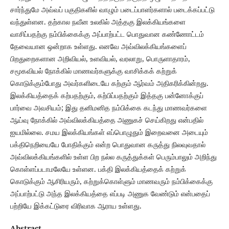
சார்ந்துமே அவ்வப் பகுதிகளில் வாழும் படைப்பாளர்களால் படைக்கப்பட்டு
வந்துள்ளன. தற்கால நவீன உலகில் அத்தகு இலக்கியங்களை
வாசிப்பதற்கு நம்பிக்கைக்கு அப்பாற்பட்ட பொதுவான கண்ணோட்டம்
தேவையான ஒன்றாக உள்ளது. எனவே அவ்விலக்கியங்களைப்
பிறதுறைகளான அறிவியல், உளவியல், வரலாறு, பொருளாதாரம்,
சமூகவியல் நோக்கில் மாணவர்களுக்கு வாசிக்கக் கற்றுக்
கொடுக்கும்போது அவர்களிடையே கற்கும் ஆர்வம் அதிகரிக்கின்றது.
இலக்கியத்தைக் கற்பதற்கும், கற்பிப்பதற்கும் இத்தகு பன்னோக்குப்
பார்வை அவசியம்; இது தனிமனித நம்பிக்கை கடந்து மாணவர்களை
ஆய்வு நோக்கில் அவ்விலக்கியத்தை அணுகச் செய்கிறது என்பதில்
ஐயமில்லை. சமய இலக்கியங்கள் எப்பொழுதும் இறைவனை அடையும்
பக்திநெறியையே போதிக்கும் என்ற பொதுவான கருத்து நிலவுவதால்
அவ்விலக்கியங்களில் உள்ள பிற நல்ல கருத்துக்கள் பெரும்பாலும் அறிந்து
கொள்ளப்படாமலேயே உள்ளன. பக்தி இலக்கியத்தைக் கற்றுக்
கொடுக்கும் ஆசிரியரும், கற்றுக்கொள்ளும் மாணவரும் நம்பிக்கைக்கு
அப்பாற்பட்டு அந்த இலக்கியத்தை எப்படி அணுக வேண்டும் என்பதைப்
பற்றியே இக்கட்டுரை விரிவாக ஆராய உள்ளது.
Abstract