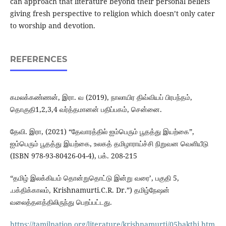
can approach that literature beyond their personal beliefs
giving fresh perspective to religion which doesn’t only cater
to worship and devotion.
REFERENCES
கமலக்கண்ணன், இரா. வ (2019), நாலாயிர திவ்வியப் பிரபந்தம்,
தொகுதி1,2,3,4 வர்த்தமானன் பதிப்பகம், சென்னை.
தேவி. இரா, (2021) “தேவாரத்தில் ஐம்பெரும் பூதத்து இயற்கை”,
ஐம்பெரும் பூதத்து இயற்கை, உலகத் தமிழாராய்ச்சி நிறுவன வெளியீடு
(ISBN 978-93-80426-04-4), பக். 208-215
“தமிழ் இலக்கியம் தொன்றுதொட்டு இன்று வரை’, பகுதி 5,
.பக்திக்காலம், Krishnamurti.C.R. Dr.”) தமிழ்நேஷன்
வலைத்தளத்திலிருந்து பெறப்பட்டது.
https://tamilnation.org/literature/krishnamurti/05bakthi.htm