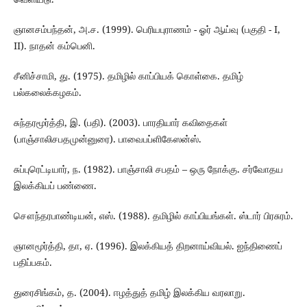
ஞானசம்பந்தன், அ.ச. (1999). பெரியபுராணம் - ஓர் ஆய்வு (பகுதி - I,
II). நாதன் கம்பெனி.
சீனிச்சாமி, து. (1975). தமிழில் காப்பியக் கொள்கை. தமிழ்
பல்கலைக்கழகம்.
சுந்தரமூர்த்தி, இ. (பதி). (2003). பாரதியார் கவிதைகள்
(பாஞ்சாலிசபதமுன்னுரை). பாவைபப்ளிகேஸன்ஸ்.
சுப்புரெட்டியார், ந. (1982). பாஞ்சாலி சபதம் – ஒரு நோக்கு. சர்வோதய
இலக்கியப் பண்ணை.
சௌந்தரபாண்டியன், எஸ். (1988). தமிழில் காப்பியங்கள். ஸ்டார் பிரசுரம்.
ஞானமூர்த்தி, தா, ஏ. (1996). இலக்கியத் திறனாய்வியல். ஐந்திணைப்
பதிப்பகம்.
துரைசிங்கம், த. (2004). ஈழத்துத் தமிழ் இலக்கிய வரலாறு.