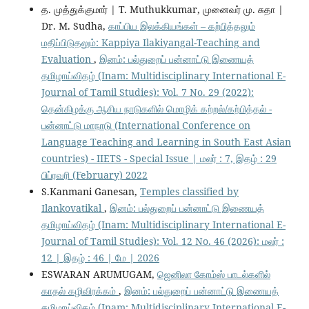
த. முத்துக்குமார் | T. Muthukkumar, முனைவர் மு. சுதா |
Dr. M. Sudha,
காப்பிய இலக்கியங்கள் – கற்பித்தலும்
மதிப்பிடுதலும்: Kappiya Ilakiyangal-Teaching and
Evaluation
,
இனம்: பல்துறைப் பன்னாட்டு இணையத்
தமிழாய்விதழ் (Inam: Multidisciplinary International E-
Journal of Tamil Studies): Vol. 7 No. 29 (2022):
தென்கிழக்கு ஆசிய நாடுகளில் மொழிக் கற்றல்/கற்பித்தல் -
பன்னாட்டு மாநாடு (International Conference on
Language Teaching and Learning in South East Asian
countries) - IIETS - Special Issue | மலர் : 7, இதழ் : 29
பிப்ரவரி (February) 2022
S.Kanmani Ganesan,
Temples classified by
Ilankovatikal
,
இனம்: பல்துறைப் பன்னாட்டு இணையத்
தமிழாய்விதழ் (Inam: Multidisciplinary International E-
Journal of Tamil Studies): Vol. 12 No. 46 (2026): மலர் :
12 | இதழ் : 46 | மே | 2026
ESWARAN ARUMUGAM,
ஜெனிலா கோம்ஸ் பாடல்களில்
காதல் கழிவிரக்கம்
,
இனம்: பல்துறைப் பன்னாட்டு இணையத்
தமிழாய்விதழ் (Inam: Multidisciplinary International E-