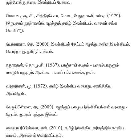
முற்போக்கு கலை இலக்கியப் பேரவை.
மௌனகுரு, சி., சித்திரலேகா, மௌ., & நுஃமான், எம்.ஏ. (1979).
இருபதாம் நூற்றாண்டு ஈழத்துத் தமிழ் இலக்கியம். வாசகர் சங்க
வெளியீடு.
யோகராசா, செ. (2000). இலக்கியத் தேட்டம் ஈழத்து நவீன இலக்கியம்.
கொழும்புத் தமிழ்ச் சங்கம்.
ரகுநாதன், தொ.மு.சி. (1987). பாஞ்சாலி சபதம் - உறைபொருளும்
மறைபொருளும். அண்ணாமலைப் பல்கலைக்கழகம்.
வரதராசன், மு. (1972). தமிழ் இலக்கிய வரலாறு. சாகித்திய
அகாதெமி.
வேலுப்பிள்ளை, ஆ. (2009). ஈழத்துப் பழைய இலக்கியங்கள் வரலாறு -
தேடல். குமரன் புத்தக இல்லம்.
வையாபுரிப்பிள்ளை, எஸ். (2010). தமிழ் இலக்கிய சரிதத்தில் காவிய
காலம். அலைகள் வெளியீட்டகம்.