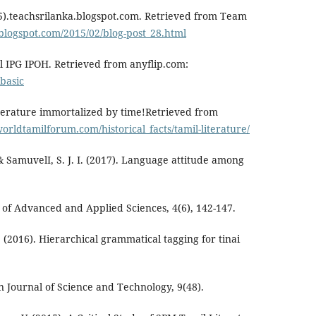
5).teachsrilanka.blogspot.com. Retrieved from Team
.blogspot.com/2015/02/blog-post_28.html
al IPG IPOH. Retrieved from anyflip.com:
/basic
literature immortalized by time!Retrieved from
worldtamilforum.com/historical_facts/tamil-literature/
& SamuvelI, S. J. I. (2017). Language attitude among
l of Advanced and Applied Sciences, 4(6), 142-147.
 (2016). Hierarchical grammatical tagging for tinai
n Journal of Science and Technology, 9(48).