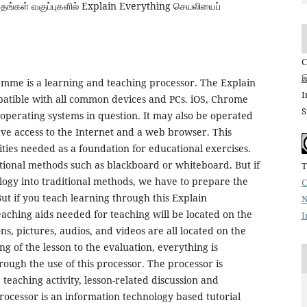
் தங்கள் வகுப்புகளில் Explain Everything செயலியைப்
C
இ
mme is a learning and teaching processor. The Explain
I
tible with all common devices and PCs. iOS, Chrome
S
operating systems in question. It may also be operated
ve access to the Internet and a web browser. This
lities needed as a foundation for educational exercises.
aditional methods such as blackboard or whiteboard. But if
T
ogy into traditional methods, we have to prepare the
C
But if you teach learning through this Explain
N
eaching aids needed for teaching will be located on the
I
s, pictures, audios, and videos are all located on the
 of the lesson to the evaluation, everything is
rough the use of this processor. The processor is
teaching activity, lesson-related discussion and
rocessor is an information technology based tutorial