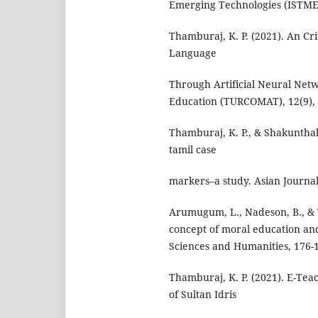
Emerging Technologies (ISTMET
Thamburaj, K. P. (2021). An Cr
Language
Through Artificial Neural Net
Education (TURCOMAT), 12(9), 
Thamburaj, K. P., & Shakunthala
tamil case
markers–a study. Asian Journal
Arumugum, L., Nadeson, B., & T
concept of moral education and
Sciences and Humanities, 176-
Thamburaj, K. P. (2021). E-T
of Sultan Idris