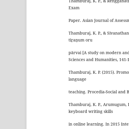
Thamburaj, K. P., & Rengganath
Exam
Paper. Asian Journal of Assess
Thamburaj, K. P., & Sivanathan,
tiṟaṉum oru
pārvai [A study on modern and t
Sciences and Humanities, 141-
Thamburaj, K. P. (2015). Promot
language
teaching. Procedia-Social and 
Thamburaj, K. P., Arumugum, L.
keyboard writing skills
in online learning. In 2015 I