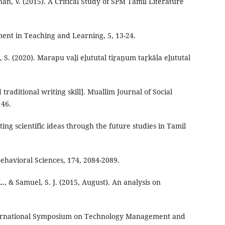
an, V. (2015). A Critical Study of SPM Tamil Literature
ment in Teaching and Learning, 5, 13-24.
 S. (2020). Marapu vaḻi eḻututal tiṟaṉum taṟkāla eḻututal
raditional writing skill]. Muallim Journal of Social
146.
ing scientific ideas through the future studies in Tamil
Behavioral Sciences, 174, 2084-2089.
, & Samuel, S. J. (2015, August). An analysis on
nternational Symposium on Technology Management and