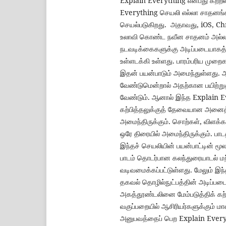
Explain Everything என்பது கற்றல
Everything செயலி எல்லா சாதனங்க
செயல்படுகிறது. அதாவது, iOS, C
உலாவி கொண்ட நவீன சாதனம் அல்லாத
நடவடிக்கைகளுக்கு அடிப்படையாகத்
உள்ளடக்கி உள்ளது. பாரம்பரிய ம
இதன் பயன்பாடும் அமைந்துள்ளது. ஆன
வேண்டுமென்றால் அதற்கான பயிற்ற
வேண்டும். ஆனால் இந்த Explain Ev
கற்பித்தலுக்குத் தேவையான அனைத்த
அமைந்திருக்கும். சொற்கள், விளக்
ஒரே திரையில் அமைந்திருக்கும். பா
இந்தச் செயலியின் பயன்பாட்டின் மூல
பாடம் தொடர்பான கலந்துரையாடல் மற
வடிவமைக்கப்பட்டுள்ளது. மேலும் இ
தகவல் தொழில்நுட்பத்தின் அடிப்பட
அகத்தூண்டலினை மேம்படுத்திக் கற
வகுப்பறையில் ஆசிரியர்களுக்கும் ம
அனுபவத்தைப் பெற Explain Everyt