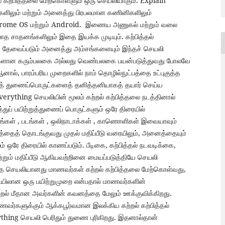
் கற்பித்தலை மேற்கொள்ளும் ஒரு செயலியாகும். Explain
ளிலும் மற்றும் அனைத்து பிரபலமான கணினிகளிலும்
hrome OS மற்றும் Android. இணைய அணுகல் மற்றும் வலை
 சாதனங்களிலும் இதை இயக்க முடியும். கற்பித்தல்
 தேவைப்படும் அனைத்து அம்சங்களையும் இந்தச் செயலி
ுறைகளான கரும்பலகை அல்லது வெண்பலகை பயன்படுத்துவது போலவே
ால், பாரம்பரிய முறைகளில் நாம் தொழில்நுட்பத்தை உட்புகுத்த
ுத் துணைப்பொருட்களைத் தனித்தனியாகத் தயார் செய்ய
erything செயலியின் மூலம் கற்றல் கற்பித்தலை நடத்தினால்
ுப் பயிற்றுத்துணைப் பொருட்களும் ஒரே திரையில்
கங்கள் , படங்கள் , ஒலிநாடாக்கள் , காணொளிகள் இவையாவும்
டத்தைத் தொடங்குவது முதல் மதிப்பீடு வரையிலும், அனைத்தையும்
ம் ஒரே திரையில் காணப்படும். பீடிகை, கற்பித்தல் நடவடிக்கை,
்றும் மதிப்பீடு ஆகியவற்றினை மையப்படுத்தியே செயலி
ந்த செயலியானது மாணவர்கள் கற்றல் கற்பித்தலை மேற்கொள்வது,
ையிலான ஒரு பயிற்றுமுறை என்பதால் மாணவர்களின்
்றல் மீதான அவர்களின் கவனத்தை மேலும் ஊக்குவிக்கிறது.
ாணவர்களுக்கும் ஆக்கபூர்வமான இலக்கிய கற்றல் கற்பித்தல்
hing செயலி பெரிதும் துணை புரிகிறது. இதனால்தான்