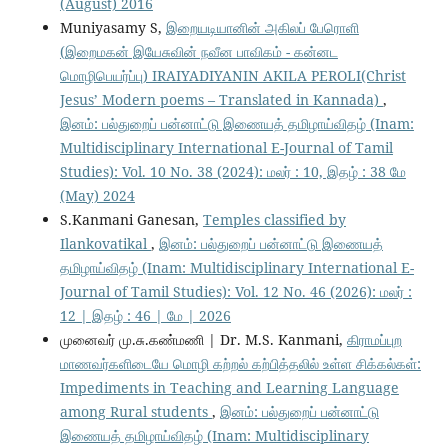
(August) 2016
Muniyasamy S,
இறையடியானின் அகிலப் பேரொளி
(இறைமகன் இயேசுவின் நவீன பாவிகம் - கன்னட
மொழிபெயர்ப்பு) IRAIYADIYANIN AKILA PEROLI(Christ
Jesus’ Modern poems – Translated in Kannada)
,
இனம்: பல்துறைப் பன்னாட்டு இணையத் தமிழாய்விதழ் (Inam:
Multidisciplinary International E-Journal of Tamil
Studies): Vol. 10 No. 38 (2024): மலர் : 10, இதழ் : 38 மே
(May) 2024
S.Kanmani Ganesan,
Temples classified by
Ilankovatikal
,
இனம்: பல்துறைப் பன்னாட்டு இணையத்
தமிழாய்விதழ் (Inam: Multidisciplinary International E-
Journal of Tamil Studies): Vol. 12 No. 46 (2026): மலர் :
12 | இதழ் : 46 | மே | 2026
முனைவர் மு.சு.கண்மணி | Dr. M.S. Kanmani,
கிராமப்புற
மாணவர்களிடையே மொழி கற்றல் கற்பித்தலில் உள்ள சிக்கல்கள்:
Impediments in Teaching and Learning Language
among Rural students
,
இனம்: பல்துறைப் பன்னாட்டு
இணையத் தமிழாய்விதழ் (Inam: Multidisciplinary