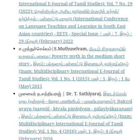
International E-Journal of Tamil Studies): Vol. 7 No. 29
(2022): தென்கிழக்கு ஆசிய நாடுகளில் மொழிக் கற்றல்/
கற்பித்தல் - பன்னாட்டு மாநாடு (International Conference
on Language Teaching and Learning in South East
Asian countries) - IIETS - Special Issue | மலர் : 7, இதழ் :
29 பிப்ரவரி (February) 2022
ச.முத்துச்செல்வம்|S.Muthuselvam,
மீடியம் சிறுகதையில்
வறுமைப் புனைவு: Poverty myth in the medium short
story
,
இனம்: பல்துறைப் பன்னாட்டு இணையத் தமிழாய்விதழ்
(Inam: Multidisciplinary International E-Journal of
Tamil Studies): Vol. 1 No. 1 (2015): மலர் : 1, இதழ் : 1 மே
(May) 2015
முனைவர் த.சத்தியராஜ் | Dr. T. Sathiyaraj,
இடைச்சொல்
உறவு (நன்னூல் - கேரள பாணினீயம் - பாலவியாகரணம்): Iṭaiccol
uṟavu (naṉṉūl - kēraḷa pāṇiṉīyam - pālaviyākaraṇam)
,
இனம்: பல்துறைப் பன்னாட்டு இணையத் தமிழாய்விதழ் (Inam:
Multidisciplinary International E-Journal of Tamil
Studies): Vol. 1 No. 4 (2016): மலர்: 1, இதழ்: 4 பிப்ரவரி
(February) 2016