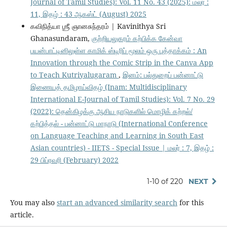
Journal of Tamil Studies): Vol. 11 No. 43 (2025): மலர் :
11, இதழ் : 43 ஆகஸ்ட் (August) 2025
கவிநித்யா ஶ்ரீ ஞானசுந்தரம் | Kavinithya Sri
Ghanasundaram,
குற்றியலுகரம் கற்பிக்க கேன்வா
பயன்பாட்டினிலுள்ள காமிக் ஸ்டிரிப் மூலம் ஒரு புத்தாக்கம் : An
Innovation through the Comic Strip in the Canva App
to Teach Kutriyalugaram
,
இனம்: பல்துறைப் பன்னாட்டு
இணையத் தமிழாய்விதழ் (Inam: Multidisciplinary
International E-Journal of Tamil Studies): Vol. 7 No. 29
(2022): தென்கிழக்கு ஆசிய நாடுகளில் மொழிக் கற்றல்/
கற்பித்தல் - பன்னாட்டு மாநாடு (International Conference
on Language Teaching and Learning in South East
Asian countries) - IIETS - Special Issue | மலர் : 7, இதழ் :
29 பிப்ரவரி (February) 2022
1-10 of 220
NEXT
You may also
start an advanced similarity search
for this
article.