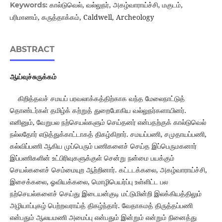
கால்டுவெல், வல்லுநர், அகழ்வாராய்ச்சி, மகுடம்,
Keywords:
பரிமாணம், கருத்தாக்கம், Caldwell, Archeology
ABSTRACT
ஆய்வுச்சுருக்கம்
கிறித்தவச் சமயப் பரவலாக்கத்திற்காக வந்த மேலைநாட்டுத்
தொண்டர்கள் தமிழ்க் கற்றுத் துறைபோகிய வல்லுநர்களாயினர்.
எனினும், வேறுபல நற்செயல்களும் செய்தனர் என்பதற்குக் கால்டுவெல்
நல்லதோர் எடுத்துக்காட்டாகத் திகழ்கிறார். சமயப்பணி, சமுதாயப்பணி,
கல்விப்பணி ஆகிய முப்பெரும் பணிகளைச் செய்த இப்பெருமகனார்
இப்பணிகளின் உட்பிரிவுகளுக்குள் சென்று நன்மை பயக்கும்
செயல்களைச் செம்மையுற ஆற்றினார். கட்டடக்கலை, அகழ்வாராய்ச்சி,
இசைக்கலை, ஓவியக்கலை, மொழிபெயர்ப்பு உள்ளிட்ட பல
நற்செயல்களைச் செய்து இடையன்குடி மட்டுமின்றி இலக்கியத்திலும்
அழியாப்புகழ் பெற்றவராய்த் திகழ்ந்தார். வேதாகமத் திருத்தப்பணி
என்பதும் ஆலயமணி அமைப்பு என்பதும் இன்றும் என்றும் நினைத்து