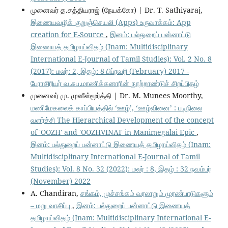
முனைவர் த.சத்தியராஜ் (நேயக்கோ) | Dr. T. Sathiyaraj,
இணையவழிக் குறுஞ்செயலி (Apps) உருவாக்கம்: App
creation for E-Source
,
இனம்: பல்துறைப் பன்னாட்டு
இணையத் தமிழாய்விதழ் (Inam: Multidisciplinary
International E-Journal of Tamil Studies): Vol. 2 No. 8
(2017): மலர்: 2, இதழ்: 8 பிப்ரவரி (February) 2017 -
பேராசிரியர் வ.சுப.மாணிக்கனாரின் நூற்றாண்டுச் சிறப்பிதழ்
முனைவர் மு. முனீஸ்மூர்த்தி | Dr. M. Munees Moorthy,
மணிமேகலைக் காப்பியத்தில் ‘ஊழ்’, ‘ஊழ்வினை’ : படிநிலை
வளர்ச்சி The Hierarchical Development of the concept
of 'OOZH' and 'OOZHVINAI' in Manimegalai Epic
,
இனம்: பல்துறைப் பன்னாட்டு இணையத் தமிழாய்விதழ் (Inam:
Multidisciplinary International E-Journal of Tamil
Studies): Vol. 8 No. 32 (2022): மலர் : 8, இதழ் : 32 நவம்பர்
(November) 2022
A. Chandiran,
சங்கம், முச்சங்கம் வரலாறும் முரண்பாடுகளும்
– மறு வாசிப்பு
,
இனம்: பல்துறைப் பன்னாட்டு இணையத்
தமிழாய்விதழ் (Inam: Multidisciplinary International E-