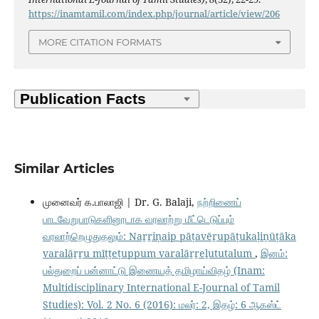
https://inamtamil.com/index.php/journal/article/view/206
MORE CITATION FORMATS
Similar Articles
முனைவர் க.பாலாஜி | Dr. G. Balaji,
நற்றிணைப்
பாடவேறுபாடுகளினூடாக வரலாற்று மீட்டெடுப்பும்
வரலாற்றெழுதுதலும்: Naṟṟiṇaip pāṭavēṟupāṭukaḷiṉūṭāka
varalāṟṟu mīṭṭeṭuppum varalāṟṟeḻututalum
,
இனம்:
பல்துறைப் பன்னாட்டு இணையத் தமிழாய்விதழ் (Inam:
Multidisciplinary International E-Journal of Tamil
Studies): Vol. 2 No. 6 (2016): மலர்: 2, இதழ்: 6 ஆகஸ்ட்