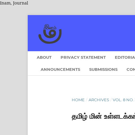
Inam, Journal
ABOUT
PRIVACY STATEMENT
EDITORI
ANNOUNCEMENTS
SUBMISSIONS
CO
HOME
/
ARCHIVES
/
VOL. 8 NO. 3
தமிழ் மின் உள்ளடக