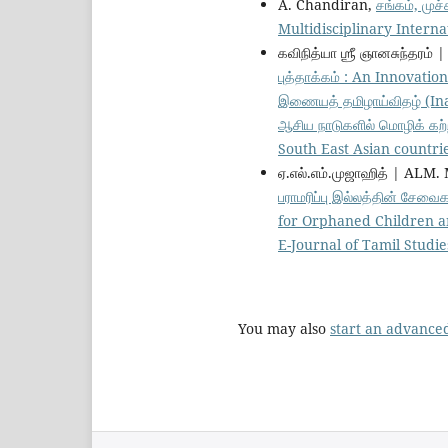
A. Chandiran,
சங்கம், முச
Multidisciplinary Internat
கவிநித்யா ஶ்ரீ ஞானசுந்தரம
புத்தாக்கம் : An Innovat
இணையத் தமிழாய்விதழ் (Inam
ஆசிய நாடுகளில் மொழிக் கற்
South East Asian countries)
ஏ.எல்.எம்.முஜாஹித் | ALM.
பராமரிப்பு இல்லத்தின் சேவ
for Orphaned Children 
E-Journal of Tamil Studies
You may also
start an advanced