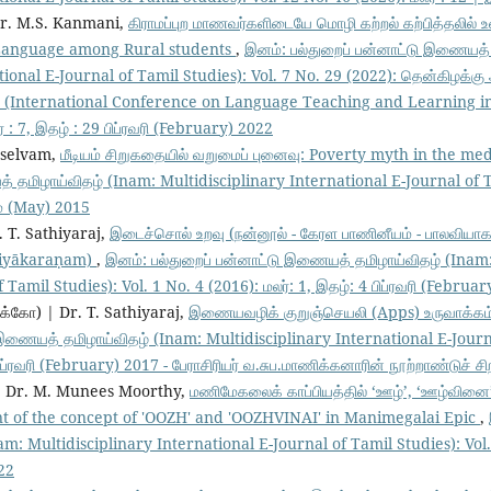
Dr. M.S. Kanmani,
கிராமப்புற மாணவர்களிடையே மொழி கற்றல் கற்பித்தலில் 
Language among Rural students
,
இனம்: பல்துறைப் பன்னாட்டு இணையத் 
ional E-Journal of Tamil Studies): Vol. 7 No. 29 (2022): தென்கிழக்கு 
நாடு (International Conference on Language Teaching and Learning in
் : 7, இதழ் : 29 பிப்ரவரி (February) 2022
uselvam,
மீடியம் சிறுகதையில் வறுமைப் புனைவு: Poverty myth in the m
் தமிழாய்விதழ் (Inam: Multidisciplinary International E-Journal of T
 மே (May) 2015
. T. Sathiyaraj,
இடைச்சொல் உறவு (நன்னூல் - கேரள பாணினீயம் - பாலவியாக
viyākaraṇam)
,
இனம்: பல்துறைப் பன்னாட்டு இணையத் தமிழாய்விதழ் (Inam:
 Tamil Studies): Vol. 1 No. 4 (2016): மலர்: 1, இதழ்: 4 பிப்ரவரி (Februa
க்கோ) | Dr. T. Sathiyaraj,
இணையவழிக் குறுஞ்செயலி (Apps) உருவாக்கம்
 இணையத் தமிழாய்விதழ் (Inam: Multidisciplinary International E-Journa
ிப்ரவரி (February) 2017 - பேராசிரியர் வ.சுப.மாணிக்கனாரின் நூற்றாண்டுச் சிற
ி | Dr. M. Munees Moorthy,
மணிமேகலைக் காப்பியத்தில் ‘ஊழ்’, ‘ஊழ்வினை’ 
t of the concept of 'OOZH' and 'OOZHVINAI' in Manimegalai Epic
,
 Multidisciplinary International E-Journal of Tamil Studies): Vol. 8
22