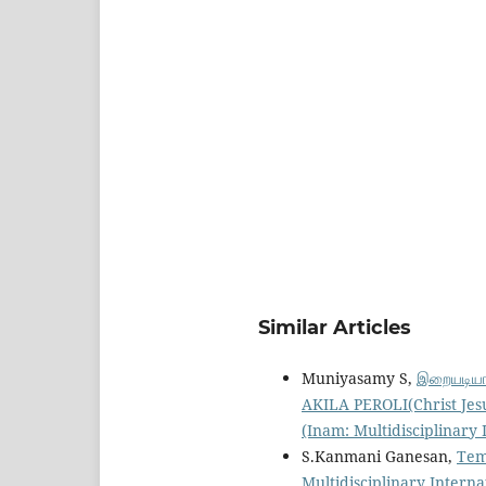
Similar Articles
Muniyasamy S,
இறையடியா
AKILA PEROLI(Christ Jes
(Inam: Multidisciplinary I
S.Kanmani Ganesan,
Tem
Multidisciplinary Internat