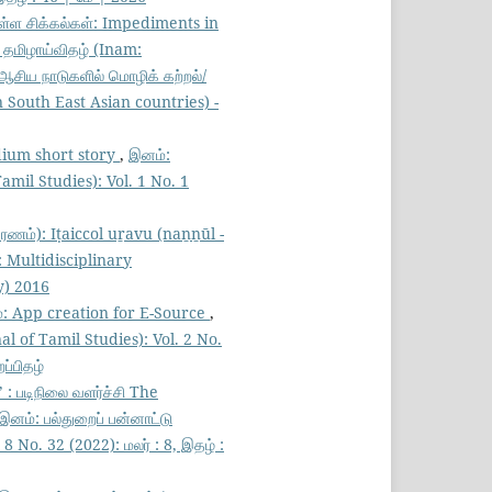
உள்ள சிக்கல்கள்: Impediments in
தமிழாய்விதழ் (Inam:
ஆசிய நாடுகளில் மொழிக் கற்றல்/
 South East Asian countries) -
edium short story
,
இனம்:
amil Studies): Vol. 1 No. 1
ரணம்): Iṭaiccol uṟavu (naṉṉūl -
 Multidisciplinary
ry) 2016
: App creation for E-Source
,
l of Tamil Studies): Vol. 2 No.
ப்பிதழ்
: படிநிலை வளர்ச்சி The
இனம்: பல்துறைப் பன்னாட்டு
 No. 32 (2022): மலர் : 8, இதழ் :