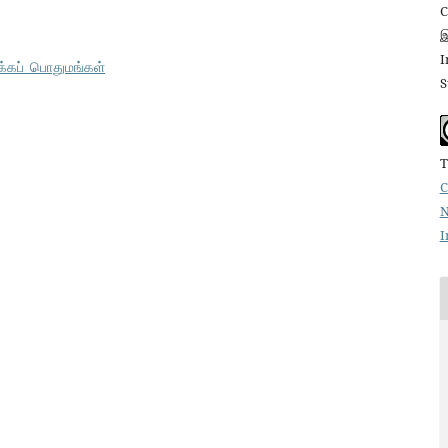
C
இ
I
க்கப்_பொதுமங்கள்
S
T
C
N
I