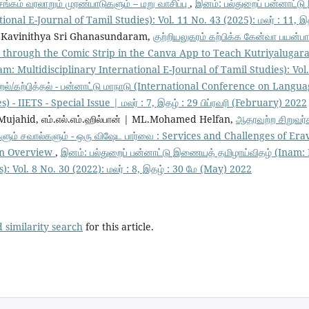
்சங்கம் வரலாறும் முரண்பாடுகளும் – மறு வாசிப்பு
,
இனம்: பல்துறைப் பன்னாட்ட
ional E-Journal of Tamil Studies): Vol. 11 No. 43 (2025): மலர் : 11, 
் | Kavinithya Sri Ghanasundaram,
குற்றியலுகரம் கற்பிக்க கேன்வா பயன்பாட்
ion through the Comic Strip in the Canva App to Teach Kutriyaluga
: Multidisciplinary International E-Journal of Tamil Studies): Vol.
றல்/கற்பித்தல் - பன்னாட்டு மாநாடு (International Conference on Lang
 - IIETS - Special Issue | மலர் : 7, இதழ் : 29 பிப்ரவரி (February) 2022
 Mujahid, எம்.எல்.எம்.ஹில்பான் | ML.Mohamed Helfan,
ஆதரவற்ற சிறுவர்கள
ைகளும் சவால்களும் - ஒரு விஷேட பார்வை : Services and Challenges of E
an Overview
,
இனம்: பல்துறைப் பன்னாட்டு இணையத் தமிழாய்விதழ் (Inam: 
): Vol. 8 No. 30 (2022): மலர் : 8, இதழ் : 30 மே (May) 2022
 similarity search
for this article.