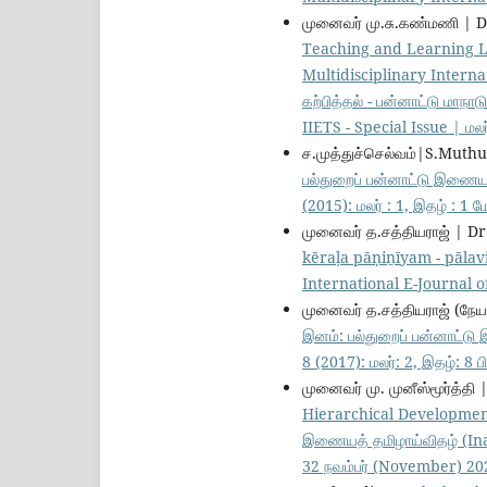
முனைவர் மு.சு.கண்மணி | 
Teaching and Learning 
Multidisciplinary Internat
கற்பித்தல் - பன்னாட்டு மா
IIETS - Special Issue | மலர
ச.முத்துச்செல்வம்|S.Muth
பல்துறைப் பன்னாட்டு இணையத
(2015): மலர் : 1, இதழ் : 1
முனைவர் த.சத்தியராஜ் | Dr
kēraḷa pāṇiṉīyam - pāla
International E-Journal of
முனைவர் த.சத்தியராஜ் (நேய
இனம்: பல்துறைப் பன்னாட்டு
8 (2017): மலர்: 2, இதழ்: 8 ப
முனைவர் மு. முனீஸ்மூர்த்த
Hierarchical Developmen
இணையத் தமிழாய்விதழ் (Inam:
32 நவம்பர் (November) 20