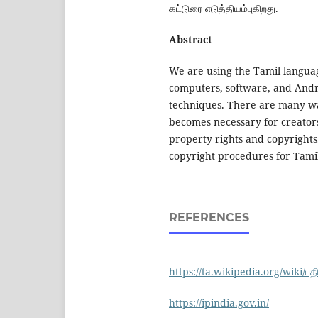
கட்டுரை எடுத்தியம்புகிறது.
Abstract
We are using the Tamil languag
computers, software, and Andro
techniques. There are many ways
becomes necessary for creators
property rights and copyrights.
copyright procedures for Tamil
REFERENCES
https://ta.wikipedia.org/wiki/பதி
https://ipindia.gov.in/