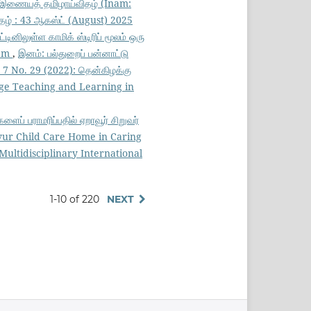
ு இணையத் தமிழாய்விதழ் (Inam:
இதழ் : 43 ஆகஸ்ட் (August) 2025
டினிலுள்ள காமிக் ஸ்டிரிப் மூலம் ஒரு
ram
,
இனம்: பல்துறைப் பன்னாட்டு
 7 No. 29 (2022): தென்கிழக்கு
uage Teaching and Learning in
ைப் பராமரிப்பதில் ஏறாவூர் சிறுவர்
ravur Child Care Home in Caring
Multidisciplinary International
1-10 of 220
NEXT