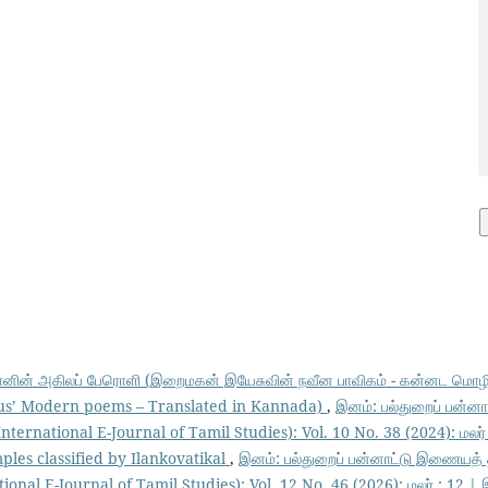
னின் அகிலப் பேரொளி (இறைமகன் இயேசுவின் நவீன பாவிகம் - கன்னட மொழி
us’ Modern poems – Translated in Kannada)
,
இனம்: பல்துறைப் பன்ன
nternational E-Journal of Tamil Studies): Vol. 10 No. 38 (2024): மலர்
ples classified by Ilankovatikal
,
இனம்: பல்துறைப் பன்னாட்டு இணையத் 
ional E-Journal of Tamil Studies): Vol. 12 No. 46 (2026): மலர் : 12 | 