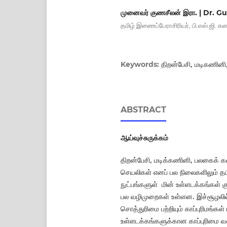
முனைவர் குணசீலன் இரா. | Dr. G
தமிழ் இணைப்பேராசிரியர், பி.எஸ்.ஜி. க
திறன்பேசி, மடிகணினி
Keywords:
ABSTRACT
ஆய்வுச்சுருக்கம்
திறன்பேசி, மடிக்கணினி, பலகைக் 
செயலிகள் எனப் பல நிலைகளிலும் தம
நுட்பங்களுள் மின் உள்ளடக்கங்கள் க
பல வழிமுறைகள் உள்ளன. இச்சூழலில்
சொத்துரிமை பற்றியும் காப்புரிமங்கள
உள்ளடக்கங்களுக்கான காப்புரிமை வ