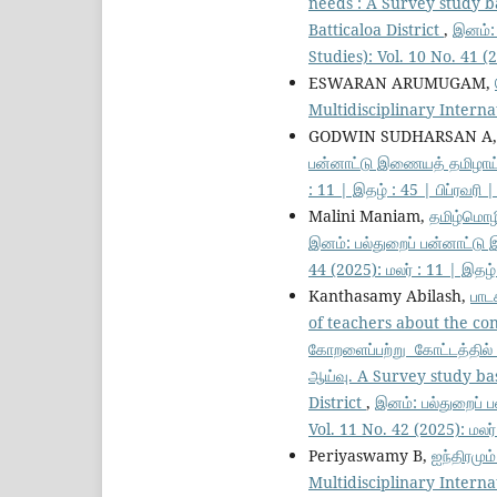
needs : A Survey study b
Batticaloa District
,
இனம்:
Studies): Vol. 10 No. 41 (2
ESWARAN ARUMUGAM,
Multidisciplinary Internat
GODWIN SUDHARSAN A
பன்னாட்டு இணையத் தமிழாய்வ
: 11 | இதழ் : 45 | பிப்ரவரி 
Malini Maniam,
தமிழ்மொழி
இனம்: பல்துறைப் பன்னாட்டு
44 (2025): மலர் : 11 | இதழ்
Kanthasamy Abilash,
பாட
of teachers about the cont
கோறளைப்பற்று கோட்டத்தில்
ஆய்வு. A Survey study ba
District
,
இனம்: பல்துறைப் 
Vol. 11 No. 42 (2025): மலர
Periyaswamy B,
ஐந்திரமு
Multidisciplinary Internat