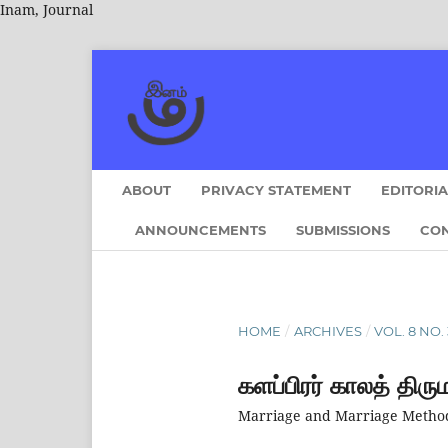
Inam, Journal
ABOUT
PRIVACY STATEMENT
EDITORI
ANNOUNCEMENTS
SUBMISSIONS
CO
HOME
/
ARCHIVES
/
VOL. 8 NO. 3
களப்பிரர் காலத் தி
Marriage and Marriage Methods