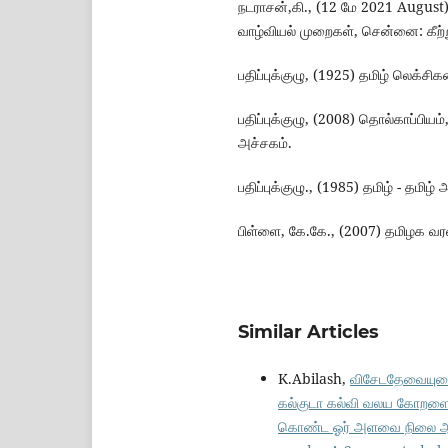
நடராசன்,கி., (12 மே 2021 August
வாழ்வியல் முறைகள், சென்னை: கீற்ற
பதிப்புக்குழு, (1925) தமிழ் லெக்
பதிப்புக்குழு, (2008) தொல்காப்பிய
அச்சகம்.
பதிப்புக்குழு., (1985) தமிழ் - தமி
பிள்ளை, கே.கே., (2007) தமிழக வரல
Similar Articles
K.Abilash,
விசேடதேவையுடைய
கல்குடா கல்வி வலய கோறளைப்
கொண்ட ஓர் அளவை நிலை ஆய்வ