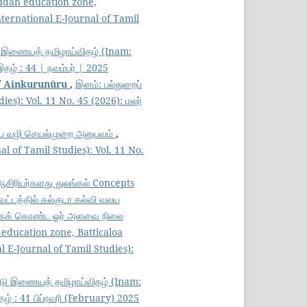
kudah education zone,
nternational E-Journal of Tamil
டு இணையத் தமிழாய்விதழ் (Inam:
தழ் : 44 | நவம்பர் | 2025
of Ainkurunūru
,
இனம்: பல்துறைப்
es): Vol. 11 No. 45 (2026): மலர்
டிஃபை வழி செயல்முறை அனுபவம்
,
l of Tamil Studies): Vol. 11 No.
 ஆசிரியர்களது துலங்கல் Concepts
வட்டத்தில் கல்குடா கல்வி வலய
ையாகக் கொண்ட ஓர் அளவை நிலை
 education zone, Batticaloa
l E-Journal of Tamil Studies):
ட்டு இணையத் தமிழாய்விதழ் (Inam:
ழ் : 41 பிப்ரவரி (February) 2025