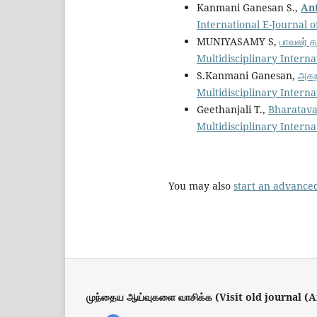
Kanmani Ganesan S.,
An
International E-Journal of 
MUNIYASAMY S,
பாவலர் 
Multidisciplinary Internat
S.Kanmani Ganesan,
அகந
Multidisciplinary Internat
Geethanjali T.,
Bharatava
Multidisciplinary Internat
You may also
start an advanced
முந்தைய ஆய்வுகளை வாசிக்க (Visit old journal (