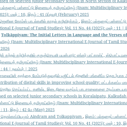
ased on selected junior secondary schools in North section of Kal
 பல்துறைப் பன்னாட்டு இணையத் தமிழாய்விதழ் (Inam: Multidisciplinary I
025): மலர் : 10, இதழ் : 41 பிப்ரவரி (February) 2025
ஜெனிலா கோம்ஸ் பாடல்களில் காதல் கழிவிரக்கம்
,
இனம்: பல்துறைப் பன்னாட்
ional E-Journal of Tamil Studies): Vol. 11 No. 44 (2025): மலர் : 11 | இ
,
Tolkāppiyam: The Initial Letters in Language and the Verses 
ிதழ் (Inam: Multidisciplinary International E-Journal of Tamil Studi
| 2026
க் கற்றல் கற்பித்தலில் குறுஞ்செயலி பயன்பாடு: எங்கர் பாட்காஸ்ட், ஸ்பொட்
 இணையத் தமிழாய்விதழ் (Inam: Multidisciplinary International E-Journa
 : 44 | நவம்பர் | 2025
சாலையின் தரத்தை மேம்படுத்துவதில் டிஜிட்டல் திறனின் பங்களிப்பு தொடர்பாக
ribution of digital skills in improving school quality: மட்டக்களப்பு மா
 தெரிவு செய்யப்பட்ட கனிஷ்ட இடைநிலை வகுப்புப் பாடசாலைகளை அடிப்பட
sed on selected junior secondary schools in Koralaipatu, Kalkudah
பன்னாட்டு இணையத் தமிழாய்விதழ் (Inam: Multidisciplinary Internationa
் : 11, இதழ் : 42 மே (May) 2025
ம் தொல்காப்பியமும் Aindram and Tolkappiyam
,
இனம்: பல்துறைப் பன்னா
ional E-Journal of Tamil Studies): Vol. 10 No. 41 (2025): மலர் : 10, இத