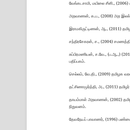
வேங்கடசாமி, மயிலை சீனி., (2006) க
அறவாணன், க.ப., (2008) அற இலக்க
இராமகிருட்டிணன், ஆ., (2011) தமி
சந்திரசேகரன், ச., (2004) சமணத்த
சுப்பிரமணியன், ச.வே., (ப.ஆ.,) (
பதிப்பகம்.
செல்லம், வே.தி., (2009) தமிழக வர
தட்சிணாமூர்த்தி, அ., (2011) தமிழர
தாயம்மாள் அறவாணன், (2002) தமிழ்
நிறுவனம்.
தேவநேயப் பாவாணர், (1996) பண்டைத்