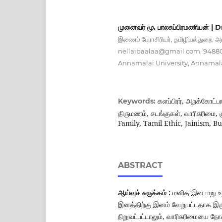
முனைவர் மூ. பாலசுப்பிரமணியன் 
இணைப் பேராசிரியர், தமிழியல்துறை
nellaibaalaa@gmail.com
, 9488
Annamalai University, Annamala
களப்பிரர், அறக்கோட்ப
Keywords:
திருமணம், சடங்குகள், வாரிசுரிமை
Family, Tamil Ethic, Jainism, B
ABSTRACT
ஆய்வுச் சுருக்கம் :
மனித இன மறு உற
இனத்திற்கு இனம் வேறுபட்டதாக இரு
நிறுவப்பட்டாலும், வாரிசுரிமையை ந