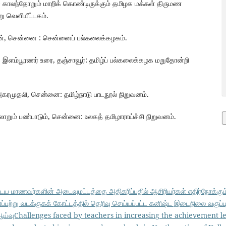
) காலந்தோறும் மாறிக் கொண்டிருக்கும் தமிழக மக்கள் திருமண
ு வெளியீட்டகம்.
சிகன், சென்னை : சென்னைப் பல்கலைக்கழகம்.
ம், இளம்பூரணர் உரை, தஞ்சாவூர்: தமிழ்ப் பல்கலைக்கழக மறுதோன்றி
ழ் அகரமுதலி, சென்னை: தமிழ்நாடு பாடநூல் நிறுவனம்.
ாறும் பண்பாடும், சென்னை: உலகத் தமிழாராய்ச்சி நிறுவனம்.
 மாணவர்களின் அடைவுமட்டத்தை அதிகரிப்பதில் ஆசிரியர்கள் எதிர்நோக்கும் ச
பற்று வடக்குகக் கோட்டத்தில் தெரிவு செய்யப்பட்ட கனிஷ்ட இடைநிலை வகுப
ுChallenges faced by teachers in increasing the achievement lev