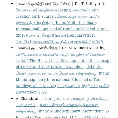
முனைவர் த.சத்தியராஜ் (நேயக்கோ) | Dr. T. Sathiyaraj,
இணையவழிக் குறுஞ்செயலி (Apps) உருவாக்கம்: App
creation for E-Source
,
இனம்: பல்துறைப் பன்னாட்டு
இணையத் தமிழாய்விதழ் (Inam: Multidisciplinary
International E-Journal of Tamil Studies): Vol. 2 No. 8
(2017): மலர்: 2, இதழ்: 8 பிப்ரவரி (February) 2017 -
பேராசிரியர் வ.சுப.மாணிக்கனாரின் நூற்றாண்டுச் சிறப்பிதழ்
முனைவர் மு. முனீஸ்மூர்த்தி | Dr. M. Munees Moorthy,
மணிமேகலைக் காப்பியத்தில் ‘ஊழ்’, ‘ஊழ்வினை’ : படிநிலை
வளர்ச்சி The Hierarchical Development of the concept
of 'OOZH' and 'OOZHVINAI' in Manimegalai Epic
,
இனம்: பல்துறைப் பன்னாட்டு இணையத் தமிழாய்விதழ் (Inam:
Multidisciplinary International E-Journal of Tamil
Studies): Vol. 8 No. 32 (2022): மலர் : 8, இதழ் : 32 நவம்பர்
(November) 2022
A. Chandiran,
சங்கம், முச்சங்கம் வரலாறும் முரண்பாடுகளும்
– மறு வாசிப்பு
,
இனம்: பல்துறைப் பன்னாட்டு இணையத்
தமிழாய்விதழ் (Inam: Multidisciplinary International E-
Journal of Tamil Studies): Vol. 11 No. 43 (2025): மலர் :