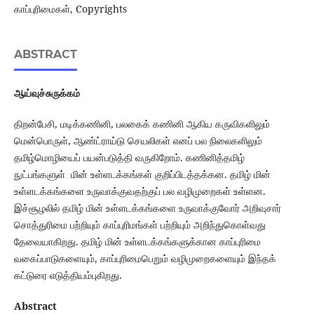
காப்புரிமைகள், Copyrights
ABSTRACT
ஆய்வுச்சுருக்கம்
திறன்பேசி, மடிக்கணினி, பலகைக் கணினி ஆகிய கருவிகளிலும்
மென்பொருள், ஆண்ட்ராய்டு செயலிகள் எனப் பல நிலைகளிலும்
தமிழ்மொழியைப் பயன்படுத்தி வருகிறோம். கணினித்தமிழ்
நுட்பங்களுள் மின் உள்ளடக்கங்கள் குறிப்பிடத்தக்கன. தமிழ் மின்
உள்ளடக்கங்களை உருவாக்குவதற்குப் பல வழிமுறைகள் உள்ளன.
இச்சூழலில் தமிழ் மின் உள்ளடக்கங்களை உருவாக்குவோர் அறிவுசார்
சொத்துரிமை பற்றியும் காப்புரிமங்கள் பற்றியும் அறிந்துகொள்வது
தேவையாகிறது. தமிழ் மின் உள்ளடக்கங்களுக்கான காப்புரிமை
வகைப்பாடுகளையும், காப்புரிமைபெறும் வழிமுறைகளையும் இந்தக்
கட்டுரை எடுத்தியம்புகிறது.
Abstract