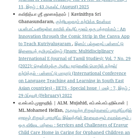
11, இதழ் : 43 ஆகஸ்ட் (August) 2025
கவிநித்யா ஶ்ரீ ஞானசுந்தரம் | Kavinithya Sri
Ghanasundaram,
குற்றியலுகரம் கற்பிக்க கேன்வா
பயன்பாட்டினிலுள்ள காமிக் ஸ்டிரிப் மூலம் ஒரு புத்தாக்கம் : An
Innovation through the Comic Strip in the Canva App
to Teach Kutriyalugaram
,
இனம்: பல்துறைப் பன்னாட்டு
இணையத் தமிழாய்விதழ் (Inam: Multidisciplinary
International E-Journal of Tamil Studies): Vol. 7 No. 29
(2022): தென்கிழக்கு ஆசிய நாடுகளில் மொழிக் கற்றல்/
கற்பித்தல் - பன்னாட்டு மாநாடு (International Conference
on Language Teaching and Learning in South East
Asian countries) - IIETS - Special Issue | மலர் : 7, இதழ் :
29 பிப்ரவரி (February) 2022
ஏ.எல்.எம்.முஜாஹித் | ALM. Mujahid, எம்.எல்.எம்.ஹில்பான் |
ML.Mohamed Helfan,
ஆதரவற்ற சிறுவர்களைப் பராமரிப்பதில்
ஏறாவூர் சிறுவர் பராமரிப்பு இல்லத்தின் சேவைகளும் சவால்களும் -
ஒரு விஷேட பார்வை : Services and Challenges of Eravur
Child Care Home in Caring for Orphaned Children an