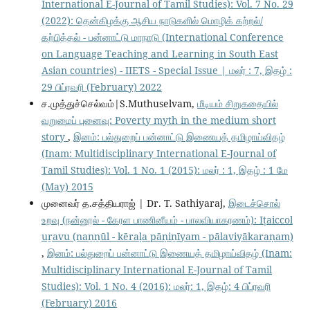
International E-Journal of Tamil Studies): Vol. 7 No. 29
(2022): தென்கிழக்கு ஆசிய நாடுகளில் மொழிக் கற்றல்/
கற்பித்தல் - பன்னாட்டு மாநாடு (International Conference
on Language Teaching and Learning in South East
Asian countries) - IIETS - Special Issue | மலர் : 7, இதழ் :
29 பிப்ரவரி (February) 2022
ச.முத்துச்செல்வம்|S.Muthuselvam,
மீடியம் சிறுகதையில்
வறுமைப் புனைவு: Poverty myth in the medium short
story
,
இனம்: பல்துறைப் பன்னாட்டு இணையத் தமிழாய்விதழ்
(Inam: Multidisciplinary International E-Journal of
Tamil Studies): Vol. 1 No. 1 (2015): மலர் : 1, இதழ் : 1 மே
(May) 2015
முனைவர் த.சத்தியராஜ் | Dr. T. Sathiyaraj,
இடைச்சொல்
உறவு (நன்னூல் - கேரள பாணினீயம் - பாலவியாகரணம்): Iṭaiccol
uṟavu (naṉṉūl - kēraḷa pāṇiṉīyam - pālaviyākaraṇam)
,
இனம்: பல்துறைப் பன்னாட்டு இணையத் தமிழாய்விதழ் (Inam:
Multidisciplinary International E-Journal of Tamil
Studies): Vol. 1 No. 4 (2016): மலர்: 1, இதழ்: 4 பிப்ரவரி
(February) 2016