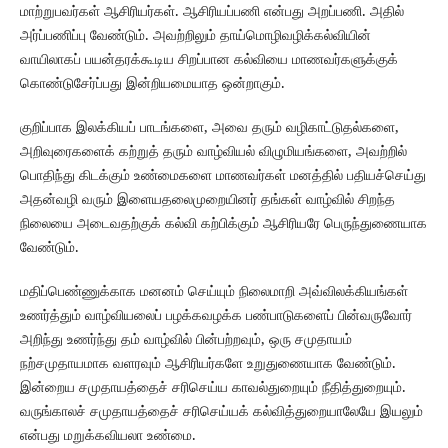
மாற்றுபவர்கள் ஆசிரியர்கள். ஆசிரியப்பணி என்பது அறப்பணி. அதில்
அர்ப்பணிப்பு வேண்டும். அவற்றிலும் தாய்மொழிவழிக்கல்வியின்
வாயிலாகப் பயன்தரக்கூடிய சிறப்பான கல்வியை மாணவர்களுக்குக்
கொண்டுசேர்ப்பது இன்றியமையாத ஒன்றாகும்.
குறிப்பாக இலக்கியப் பாடங்களை, அவை தரும் வழிகாட்டுதல்களை,
அறிவுரைகளைக் கற்றுத் தரும் வாழ்வியல் விழுமியங்களை, அவற்றில்
பொதிந்து கிடக்கும் உண்மைகளை மாணவர்கள் மனத்தில் பதியச்செய்து
அதன்வழி வரும் இளையதலைமுறையினர் தங்கள் வாழ்வில் சிறந்த
நிலையை அடைவதற்குக் கல்வி கற்பிக்கும் ஆசிரியரே பெருந்துணையாக
வேண்டும்.
மதிப்பெண்ணுக்காக மனனம் செய்யும் நிலைமாறி அவ்விலக்கியங்கள்
உணர்த்தும் வாழ்வியலைப் பழக்கவழக்க பண்பாடுகளைப் பின்வருவோர்
அறிந்து உணர்ந்து தம் வாழ்வில் பின்பற்றவும், ஒரு சமுதாயம்
நற்சமுதாயமாக வளரவும் ஆசிரியர்களே உறுதுணையாக வேண்டும்.
இன்றைய சமுதாயத்தைச் சரிசெய்ய காவல்துறையும் நீதித்துறையும்.
வருங்காலச் சமுதாயத்தைச் சரிசெய்யக் கல்வித்துறையாலேயே இயலும்
என்பது மறுக்கவியலா உண்மை.