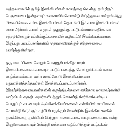
அந்தவகையில் தமிழ் இலக்கியங்கள் காலத்தை வென்று தமிழர்தம்
பெருமையை இன்றளவும் உலகளவில் கொண்டு சேர்த்தவை என்றால் அது
மிகையில்லை. சங்க இலக்கியங்கள் தொடங்கி இக்கால இலக்கியங்கள்
வரை அவ்வவ் காலச் சமூகச் சூழலுக்கு மட்டுமல்லாமல் எதிர்காலச்
சந்ததியினரும் உய்விக்கும்வகையில் வழிகாட்டு இலக்கியங்களாக
இருப்பது படைப்பாளர்களின் தொலைநோக்குச் சிந்தனையை
உணர்த்துகின்றன.
ஒரு படைப்பினை வெறும் பொழுதுபோக்கிற்காவும்
இலக்கியச்சுவைக்காகவும் மட்டும் படைத்து சென்றுவிடாமல் கலை
வாழ்க்கைக்காக என்ற உணர்வோடு இலக்கியங்களை
உருவாக்கித்தந்தவர்கள் இலக்கியப்படைப்பாளர்கள்.
இந்நற்சிந்தனையாளர்களின் கருத்தியல்களை எதிர்கால மாணவர்களின்
வாழ்வியல் கருதி அவர்களிடத்துக் கொண்டு சேர்க்கவேண்டிய
பொறுப்பும் கடமையும் அவ்விலக்கியங்களைக் கல்வியின் வாயிலாகக்
கொண்டு சேர்க்கும் கற்பிப்போருக்கும் வேண்டும். இலக்கிய உலகில்
தனக்கெனத் தனியிடம் பெற்றுக் கலைக்காக, வாழ்க்கைக்காக என்ற
இருநிலைகளையும் பின்பற்றி மக்களை வழிப்படுத்தும் வாழ்வியல்