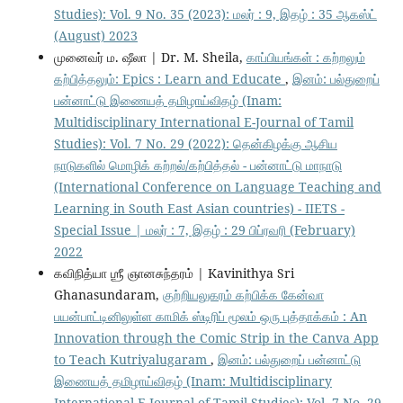
Studies): Vol. 9 No. 35 (2023): மலர் : 9, இதழ் : 35 ஆகஸ்ட்
(August) 2023
முனைவர் ம. ஷீலா | Dr. M. Sheila,
காப்பியங்கள் : கற்றலும்
கற்பித்தலும்: Epics : Learn and Educate
,
இனம்: பல்துறைப்
பன்னாட்டு இணையத் தமிழாய்விதழ் (Inam:
Multidisciplinary International E-Journal of Tamil
Studies): Vol. 7 No. 29 (2022): தென்கிழக்கு ஆசிய
நாடுகளில் மொழிக் கற்றல்/கற்பித்தல் - பன்னாட்டு மாநாடு
(International Conference on Language Teaching and
Learning in South East Asian countries) - IIETS -
Special Issue | மலர் : 7, இதழ் : 29 பிப்ரவரி (February)
2022
கவிநித்யா ஶ்ரீ ஞானசுந்தரம் | Kavinithya Sri
Ghanasundaram,
குற்றியலுகரம் கற்பிக்க கேன்வா
பயன்பாட்டினிலுள்ள காமிக் ஸ்டிரிப் மூலம் ஒரு புத்தாக்கம் : An
Innovation through the Comic Strip in the Canva App
to Teach Kutriyalugaram
,
இனம்: பல்துறைப் பன்னாட்டு
இணையத் தமிழாய்விதழ் (Inam: Multidisciplinary
International E-Journal of Tamil Studies): Vol. 7 No. 29