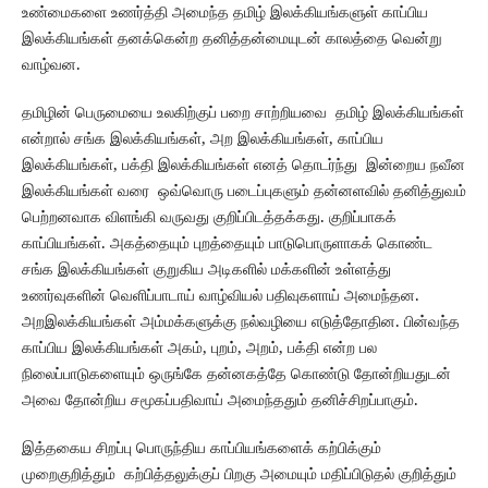
உண்மைகளை உணர்த்தி அமைந்த தமிழ் இலக்கியங்களுள் காப்பிய
இலக்கியங்கள் தனக்கென்ற தனித்தன்மையுடன் காலத்தை வென்று
வாழ்வன.
தமிழின் பெருமையை உலகிற்குப் பறை சாற்றியவை தமிழ் இலக்கியங்கள்
என்றால் சங்க இலக்கியங்கள், அற இலக்கியங்கள், காப்பிய
இலக்கியங்கள், பக்தி இலக்கியங்கள் எனத் தொடர்ந்து இன்றைய நவீன
இலக்கியங்கள் வரை ஒவ்வொரு படைப்புகளும் தன்னளவில் தனித்துவம்
பெற்றனவாக விளங்கி வருவது குறிப்பிடத்தக்கது. குறிப்பாகக்
காப்பியங்கள். அகத்தையும் புறத்தையும் பாடுபொருளாகக் கொண்ட
சங்க இலக்கியங்கள் குறுகிய அடிகளில் மக்களின் உள்ளத்து
உணர்வுகளின் வெளிப்பாடாய் வாழ்வியல் பதிவுகளாய் அமைந்தன.
அறஇலக்கியங்கள் அம்மக்களுக்கு நல்வழியை எடுத்தோதின. பின்வந்த
காப்பிய இலக்கியங்கள் அகம், புறம், அறம், பக்தி என்ற பல
நிலைப்பாடுகளையும் ஒருங்கே தன்னகத்தே கொண்டு தோன்றியதுடன்
அவை தோன்றிய சமூகப்பதிவாய் அமைந்ததும் தனிச்சிறப்பாகும்.
இத்தகைய சிறப்பு பொருந்திய காப்பியங்களைக் கற்பிக்கும்
முறைகுறித்தும் கற்பித்தலுக்குப் பிறகு அமையும் மதிப்பிடுதல் குறித்தும்