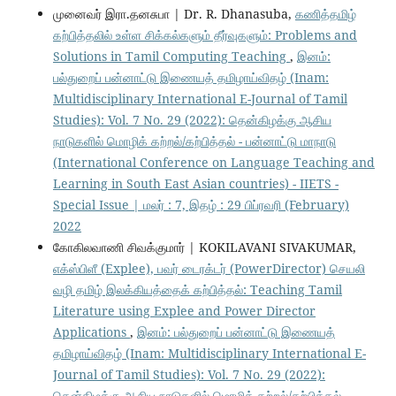
முனைவர் இரா.தனசுபா | Dr. R. Dhanasuba,
கணித்தமிழ்
கற்பித்தலில் உள்ள சிக்கல்களும் தீர்வுகளும்: Problems and
Solutions in Tamil Computing Teaching
,
இனம்:
பல்துறைப் பன்னாட்டு இணையத் தமிழாய்விதழ் (Inam:
Multidisciplinary International E-Journal of Tamil
Studies): Vol. 7 No. 29 (2022): தென்கிழக்கு ஆசிய
நாடுகளில் மொழிக் கற்றல்/கற்பித்தல் - பன்னாட்டு மாநாடு
(International Conference on Language Teaching and
Learning in South East Asian countries) - IIETS -
Special Issue | மலர் : 7, இதழ் : 29 பிப்ரவரி (February)
2022
கோகிலவாணி சிவக்குமார் | KOKILAVANI SIVAKUMAR,
எக்ஸ்பிளீ (Explee), பவர் டைரக்டர் (PowerDirector) செயலி
வழி தமிழ் இலக்கியத்தைக் கற்பித்தல்: Teaching Tamil
Literature using Explee and Power Director
Applications
,
இனம்: பல்துறைப் பன்னாட்டு இணையத்
தமிழாய்விதழ் (Inam: Multidisciplinary International E-
Journal of Tamil Studies): Vol. 7 No. 29 (2022):
தென்கிழக்கு ஆசிய நாடுகளில் மொழிக் கற்றல்/கற்பித்தல் -