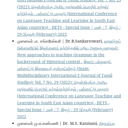
(2022): தென்கிழக்கு ஆசிய நாடுகளில் மொழிக் கற்றல்/
கற்பித்தல் - பன்னாட்டு மாநாடு (International Conference
on Language Teaching and Learning in South East
Asian countries) - IIETS - Special Issue | மலர் : 7, இதழ் :
29 பிப்ரவரி (February) 2022
முனைவர் பா. சங்கரேஸ்வரி | Dr.B.Sankareswari,
வரலாற்றுப்
பின்னணியில் இலக்கணம் கற்பித்தலில் புதிய அணுகுமுறைகள்:
New approaches to teaching Grammar in the
background of Historical context
,
இனம்: பல்துறைப்
பன்னாட்டு இணையத் தமிழாய்விதழ் (Inam:
Multidisciplinary International E-Journal of Tamil
Studies): Vol. 7 No. 29 (2022): தென்கிழக்கு ஆசிய
நாடுகளில் மொழிக் கற்றல்/கற்பித்தல் - பன்னாட்டு மாநாடு
(International Conference on Language Teaching and
Learning in South East Asian countries) - IIETS -
Special Issue | மலர் : 7, இதழ் : 29 பிப்ரவரி (February)
2022
முனைவர் மு.சு.கண்மணி | Dr. M.S. Kanmani,
கிராமப்புற