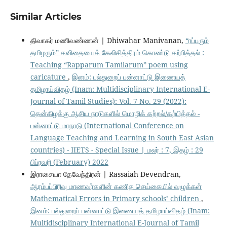
Similar Articles
திவாகர் மணிவண்ணன் | Dhiwahar Manivanan,
“ரப்பரும்
தமிழரும்” கவிதையைக் கேலிசித்திரம் கொண்டு கற்பித்தல் :
Teaching “Rapparum Tamilarum” poem using
caricature
,
இனம்: பல்துறைப் பன்னாட்டு இணையத்
தமிழாய்விதழ் (Inam: Multidisciplinary International E-
Journal of Tamil Studies): Vol. 7 No. 29 (2022):
தென்கிழக்கு ஆசிய நாடுகளில் மொழிக் கற்றல்/கற்பித்தல் -
பன்னாட்டு மாநாடு (International Conference on
Language Teaching and Learning in South East Asian
countries) - IIETS - Special Issue | மலர் : 7, இதழ் : 29
பிப்ரவரி (February) 2022
இராசையா தேவேந்திரன் | Rassaiah Devendran,
ஆரம்பப்பிரிவு மாணவர்களின் கணித செய்கையில் வழுக்கள்
Mathematical Errors in Primary schools’ children
,
இனம்: பல்துறைப் பன்னாட்டு இணையத் தமிழாய்விதழ் (Inam:
Multidisciplinary International E-Journal of Tamil