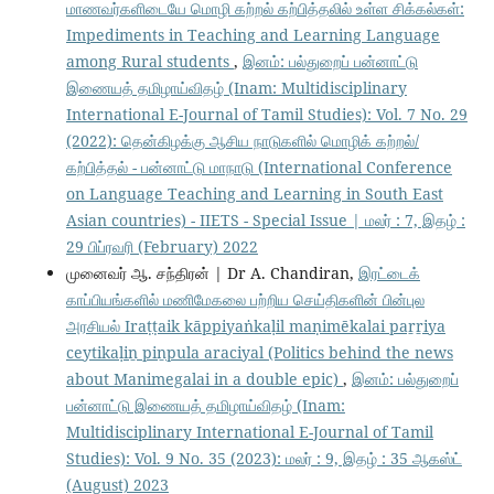
மாணவர்களிடையே மொழி கற்றல் கற்பித்தலில் உள்ள சிக்கல்கள்:
Impediments in Teaching and Learning Language
among Rural students
,
இனம்: பல்துறைப் பன்னாட்டு
இணையத் தமிழாய்விதழ் (Inam: Multidisciplinary
International E-Journal of Tamil Studies): Vol. 7 No. 29
(2022): தென்கிழக்கு ஆசிய நாடுகளில் மொழிக் கற்றல்/
கற்பித்தல் - பன்னாட்டு மாநாடு (International Conference
on Language Teaching and Learning in South East
Asian countries) - IIETS - Special Issue | மலர் : 7, இதழ் :
29 பிப்ரவரி (February) 2022
முனைவர் ஆ. சந்திரன் | Dr A. Chandiran,
இரட்டைக்
காப்பியங்களில் மணிமேகலை பற்றிய செய்திகளின் பின்புல
அரசியல் Iraṭṭaik kāppiyaṅkaḷil maṇimēkalai paṟṟiya
ceytikaḷiṉ piṉpula araciyal (Politics behind the news
about Manimegalai in a double epic)
,
இனம்: பல்துறைப்
பன்னாட்டு இணையத் தமிழாய்விதழ் (Inam:
Multidisciplinary International E-Journal of Tamil
Studies): Vol. 9 No. 35 (2023): மலர் : 9, இதழ் : 35 ஆகஸ்ட்
(August) 2023