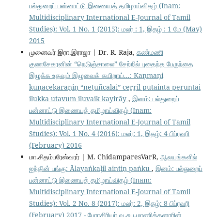
பல்துறைப் பன்னாட்டு இணையத் தமிழாய்விதழ் (Inam:
Multidisciplinary International E-Journal of Tamil
Studies): Vol. 1 No. 1 (2015): மலர் : 1, இதழ் : 1 மே (May)
2015
முனைவர் இரா.இராஜா | Dr. R. Raja,
கண்மணி
குணசேகரனின் “நெடுஞ்சாலை” சேற்றில் புதைந்த பேருந்தை
இழுக்க உதவும் இழுவைக் கயிறாய்...: Kaṇmaṇi
kuṇacēkaraṉiṉ “neṭuñcālai” cēṟṟil putainta pēruntai
iḻukka utavum iḻuvaik kayiṟāy
,
இனம்: பல்துறைப்
பன்னாட்டு இணையத் தமிழாய்விதழ் (Inam:
Multidisciplinary International E-Journal of Tamil
Studies): Vol. 1 No. 4 (2016): மலர்: 1, இதழ்: 4 பிப்ரவரி
(February) 2016
மா.சிதம்பரேஸ்வரர் | M. ChidamparesVarR,
ஆலயங்களில்
ஐந்தின் பங்கு: Ālayaṅkaḷil aintiṉ paṅku
,
இனம்: பல்துறைப்
பன்னாட்டு இணையத் தமிழாய்விதழ் (Inam:
Multidisciplinary International E-Journal of Tamil
Studies): Vol. 2 No. 8 (2017): மலர்: 2, இதழ்: 8 பிப்ரவரி
(February) 2017 - பேராசிரியர் வ.சுப.மாணிக்கனாரின்