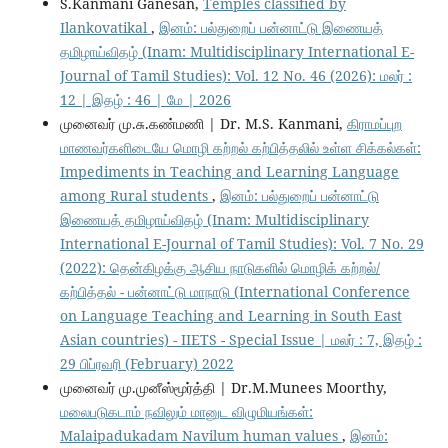
S.Kanmani Ganesan,
Temples classified by
Ilankovatikal
,
இனம்: பல்துறைப் பன்னாட்டு இணையத்
தமிழாய்விதழ் (Inam: Multidisciplinary International E-
Journal of Tamil Studies): Vol. 12 No. 46 (2026): மலர் :
12 | இதழ் : 46 | மே | 2026
முனைவர் மு.சு.கண்மணி | Dr. M.S. Kanmani,
கிராமப்புற
மாணவர்களிடையே மொழி கற்றல் கற்பித்தலில் உள்ள சிக்கல்கள்:
Impediments in Teaching and Learning Language
among Rural students
,
இனம்: பல்துறைப் பன்னாட்டு
இணையத் தமிழாய்விதழ் (Inam: Multidisciplinary
International E-Journal of Tamil Studies): Vol. 7 No. 29
(2022): தென்கிழக்கு ஆசிய நாடுகளில் மொழிக் கற்றல்/
கற்பித்தல் - பன்னாட்டு மாநாடு (International Conference
on Language Teaching and Learning in South East
Asian countries) - IIETS - Special Issue | மலர் : 7, இதழ் :
29 பிப்ரவரி (February) 2022
முனைவர் மு.முனீஸ்மூர்த்தி | Dr.M.Munees Moorthy,
மலைபடுகடாம் நவிலும் மானுட விழுமியங்கள்:
Malaipadukadam Navilum human values
,
இனம்: