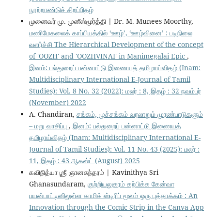
நூற்றாண்டுச் சிறப்பிதழ்
முனைவர் மு. முனீஸ்மூர்த்தி | Dr. M. Munees Moorthy,
மணிமேகலைக் காப்பியத்தில் ‘ஊழ்’, ‘ஊழ்வினை’ : படிநிலை
வளர்ச்சி The Hierarchical Development of the concept
of 'OOZH' and 'OOZHVINAI' in Manimegalai Epic
,
இனம்: பல்துறைப் பன்னாட்டு இணையத் தமிழாய்விதழ் (Inam:
Multidisciplinary International E-Journal of Tamil
Studies): Vol. 8 No. 32 (2022): மலர் : 8, இதழ் : 32 நவம்பர்
(November) 2022
A. Chandiran,
சங்கம், முச்சங்கம் வரலாறும் முரண்பாடுகளும்
– மறு வாசிப்பு
,
இனம்: பல்துறைப் பன்னாட்டு இணையத்
தமிழாய்விதழ் (Inam: Multidisciplinary International E-
Journal of Tamil Studies): Vol. 11 No. 43 (2025): மலர் :
11, இதழ் : 43 ஆகஸ்ட் (August) 2025
கவிநித்யா ஶ்ரீ ஞானசுந்தரம் | Kavinithya Sri
Ghanasundaram,
குற்றியலுகரம் கற்பிக்க கேன்வா
பயன்பாட்டினிலுள்ள காமிக் ஸ்டிரிப் மூலம் ஒரு புத்தாக்கம் : An
Innovation through the Comic Strip in the Canva App