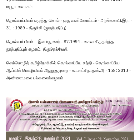
மயூரா வளாகம்
தொல்காப்பியம் எழுத்து-சொல் - ஒரு கண்ணோட்டம் - அரங்கசாமி.இரா -
31 : 1989 - திருச்சி (முதற்பதிப்பு)
தொல்காப்பியம் – இளம்பூரணர் - 87:1994 - சைவ சித்தார்ந்த
நூற்பதிப்புக் கழகம், திருநெல்வேலி
செம்மொழித் தமிழ்நோக்கில் தொல்காப்பிய சந்தி - தொல்காப்பிய
ஆய்வில் மொழியியல் அணுகுமுறை - காமாட்சிநாதன்.அ - 158: 2013 -
அண்ணாமலை பல்கலைக்கழகம்