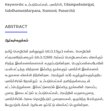
உடம்படுமெய்கள், புணர்ச்சி, Udampadumeigal,
Keywords:
Sabdhamanidarpana, Nannool, Punarchi)
ABSTRACT
ஆய்வுச்சுருக்கம்
தமிழ் மொழியின் நன்னூலும் (கி.பி.13நூ) கன்னட மொழியின்
சப்தமணிதர்பணமும் (கி.பி.1260) அவ்வம் மொழியமைப்பை விளக்கும்
சிறந்த இலக்கணங்களாகக் கருதப்படுகின்றன. பெரும்பான்மையோரின்
பயன்பாட்டிற்கு உரித்தான இவ்விரு நூல்களும் புணர்ச்சி இலக்கணக்
கூறுகளை விளக்கி நிற்கின்றன. அவற்றுள் உயிர் எழுத்துக்களுக்குரிய
புணர்ச்சியில் தோன்றும் உடம்படுமெய்கள் தனித்தன்மையுடன்
சுட்டப்பெற்றுள்ளன. இக்கட்டுரையில் இவ்விரு நூல்களின் அமைப்பு
முறை, இவை சுட்டும் உடம்படுமெய்கள், அவற்றின் வருகைமுறை,
புணர்ச்சியில் அவை தொழிற்படும் முறைமைகள், ஒருமித்த போக்குகள்,
வேறுபடுமிடங்கள் ஆகியன ஒப்பிட்டு விளக்கப் பெறுகின்றன.