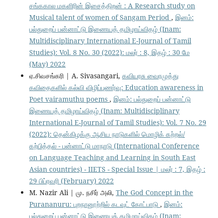
சங்ககால மகளிரின் இசைத்திறன் : A Research study on
Musical talent of women of Sangam Period
,
இனம்:
பல்துறைப் பன்னாட்டு இணையத் தமிழாய்விதழ் (Inam:
Multidisciplinary International E-Journal of Tamil
Studies): Vol. 8 No. 30 (2022): மலர் : 8, இதழ் : 30 மே
(May) 2022
ஏ.சிவசங்கரி | A. Sivasangari,
கவியரசு வைரமுத்து
கவிதைகளில் கல்வி விழிப்புணர்வு: Education awareness in
Poet vairamuthu poems
,
இனம்: பல்துறைப் பன்னாட்டு
இணையத் தமிழாய்விதழ் (Inam: Multidisciplinary
International E-Journal of Tamil Studies): Vol. 7 No. 29
(2022): தென்கிழக்கு ஆசிய நாடுகளில் மொழிக் கற்றல்/
கற்பித்தல் - பன்னாட்டு மாநாடு (International Conference
on Language Teaching and Learning in South East
Asian countries) - IIETS - Special Issue | மலர் : 7, இதழ் :
29 பிப்ரவரி (February) 2022
M. Nazir Ali | மு. நசிர் அலி,
The God Concept in the
Purananuru: புறநானூற்றில் கடவுட் கோட்பாடு
,
இனம்:
பல்துறைப் பன்னாட்டு இணையத் தமிழாய்விதழ் (Inam: