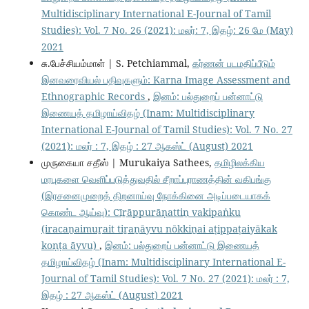
Multidisciplinary International E-Journal of Tamil
Studies): Vol. 7 No. 26 (2021): மலர்: 7, இதழ்: 26 மே (May)
2021
சு.பேச்சியம்மாள் | S. Petchiammal,
கர்ணன் படமதிப்பீடும்
இனவரைவியல் பதிவுகளும்: Karna Image Assessment and
Ethnographic Records
,
இனம்: பல்துறைப் பன்னாட்டு
இணையத் தமிழாய்விதழ் (Inam: Multidisciplinary
International E-Journal of Tamil Studies): Vol. 7 No. 27
(2021): மலர் : 7, இதழ் : 27 ஆகஸ்ட் (August) 2021
முருகையா சதீஸ் | Murukaiya Sathees,
தமிழிலக்கிய
மரபுகளை வெளிப்படுத்துவதில் சீறாப்புராணத்தின் வகிபங்கு
(இரசனைமுறைத் திறனாய்வு நோக்கினை அடிப்படையாகக்
கொண்ட ஆய்வு): Cīṟāppurāṇattiṉ vakipaṅku
(iracaṉaimuṟait tiṟaṉāyvu nōkkiṉai aṭippaṭaiyākak
koṇṭa āyvu)
,
இனம்: பல்துறைப் பன்னாட்டு இணையத்
தமிழாய்விதழ் (Inam: Multidisciplinary International E-
Journal of Tamil Studies): Vol. 7 No. 27 (2021): மலர் : 7,
இதழ் : 27 ஆகஸ்ட் (August) 2021