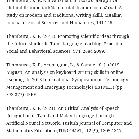
Thamburaj, K. P., & Sivanathan, S. (2020). Marapu vaḻi
eḻututal tiṟaṉum taṟkāla eḻututal tiṟaṉum oru pārvai [A
study on modern and traditional writing skill]. Muallim
Journal of Social Sciences and Humanities, 141-146.
Thamburaj, K. P. (2015). Promoting scientific ideas through
the future studies in Tamil language teaching. Procedia-
Social and Behavioral Sciences, 174, 2084-2089.
Thamburaj, K. P., Arumugum, L., & Samuel, S. J. (2015,
August). An analysis on keyboard writing skills in online
learning. In 2015 International Symposium on Technology
Management and Emerging Technologies (ISTMET) (pp.
373-377). IEEE.
Thamburaj, K. P. (2021). An Critical Analysis of Speech
Recognition of Tamil and Malay Language Through
Artificial Neural Network. Turkish Journal of Computer and
Mathematics Education (TURCOMAT), 12 (9), 1305-1317.