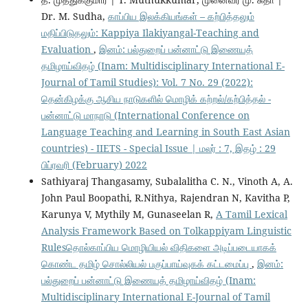
Dr. M. Sudha,
காப்பிய இலக்கியங்கள் – கற்பித்தலும்
மதிப்பிடுதலும்: Kappiya Ilakiyangal-Teaching and
Evaluation
,
இனம்: பல்துறைப் பன்னாட்டு இணையத்
தமிழாய்விதழ் (Inam: Multidisciplinary International E-
Journal of Tamil Studies): Vol. 7 No. 29 (2022):
தென்கிழக்கு ஆசிய நாடுகளில் மொழிக் கற்றல்/கற்பித்தல் -
பன்னாட்டு மாநாடு (International Conference on
Language Teaching and Learning in South East Asian
countries) - IIETS - Special Issue | மலர் : 7, இதழ் : 29
பிப்ரவரி (February) 2022
Sathiyaraj Thangasamy, Subalalitha C. N., Vinoth A, A.
John Paul Boopathi, R.Nithya, Rajendran N, Kavitha P,
Karunya V, Mythily M, Gunaseelan R,
A Tamil Lexical
Analysis Framework Based on Tolkappiyam Linguistic
Rulesதொல்காப்பிய மொழியியல் விதிகளை அடிப்படையாகக்
கொண்ட தமிழ் சொல்லியல் பகுப்பாய்வுகக் கட்டமைப்பு
,
இனம்:
பல்துறைப் பன்னாட்டு இணையத் தமிழாய்விதழ் (Inam:
Multidisciplinary International E-Journal of Tamil