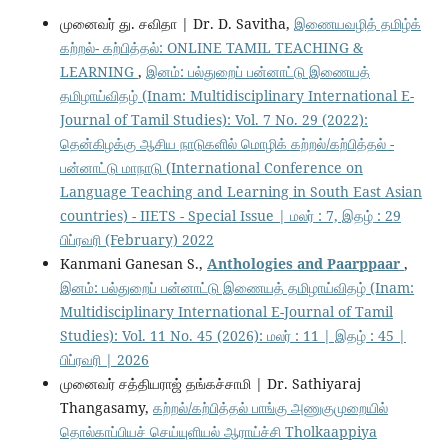
முனைவர் து. சவிதா | Dr. D. Savitha,
இணையவழித் தமிழ்க்
கற்றல்- கற்பித்தல்: ONLINE TAMIL TEACHING &
LEARNING
,
இனம்: பல்துறைப் பன்னாட்டு இணையத்
தமிழாய்விதழ் (Inam: Multidisciplinary International E-
Journal of Tamil Studies): Vol. 7 No. 29 (2022):
தென்கிழக்கு ஆசிய நாடுகளில் மொழிக் கற்றல்/கற்பித்தல் -
பன்னாட்டு மாநாடு (International Conference on
Language Teaching and Learning in South East Asian
countries) - IIETS - Special Issue | மலர் : 7, இதழ் : 29
பிப்ரவரி (February) 2022
Kanmani Ganesan S.,
Anthologies and Paarppaar
,
இனம்: பல்துறைப் பன்னாட்டு இணையத் தமிழாய்விதழ் (Inam:
Multidisciplinary International E-Journal of Tamil
Studies): Vol. 11 No. 45 (2026): மலர் : 11 | இதழ் : 45 |
பிப்ரவரி | 2026
முனைவர் சத்தியராஜ் தங்கச்சாமி | Dr. Sathiyaraj
Thangasamy,
கற்றல்/கற்பித்தல் பாங்கு அணுகுமுறையில்
தொல்காப்பியச் செய்யுளியல் ஆராய்ச்சி Tholkaappiya