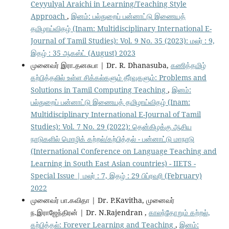
Ceyyulyal Araichi in Learning/Teaching Style
Approach
,
இனம்: பல்துறைப் பன்னாட்டு இணையத்
தமிழாய்விதழ் (Inam: Multidisciplinary International E-
Journal of Tamil Studies): Vol. 9 No. 35 (2023): மலர் : 9,
இதழ் : 35 ஆகஸ்ட் (August) 2023
முனைவர் இரா.தனசுபா | Dr. R. Dhanasuba,
கணித்தமிழ்
கற்பித்தலில் உள்ள சிக்கல்களும் தீர்வுகளும்: Problems and
Solutions in Tamil Computing Teaching
,
இனம்:
பல்துறைப் பன்னாட்டு இணையத் தமிழாய்விதழ் (Inam:
Multidisciplinary International E-Journal of Tamil
Studies): Vol. 7 No. 29 (2022): தென்கிழக்கு ஆசிய
நாடுகளில் மொழிக் கற்றல்/கற்பித்தல் - பன்னாட்டு மாநாடு
(International Conference on Language Teaching and
Learning in South East Asian countries) - IIETS -
Special Issue | மலர் : 7, இதழ் : 29 பிப்ரவரி (February)
2022
முனைவர் பா.கவிதா | Dr. P.Kavitha, முனைவர்
ந.இராஜேந்திரன் | Dr. N.Rajendran ,
காலந்தோறும் கற்றல்,
கற்பித்தல்: Forever Learning and Teaching
,
இனம்: