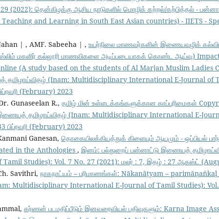
 29 (2022): தென்கிழக்கு ஆசிய நாடுகளில் மொழிக் கற்றல்/கற்பித்தல் - பன்னா
aching and Learning in South East Asian countries) - IIETS - Specia
Jahan | , AMF. Sabeeha | ,
உயர்நிலை மாணவர்களின் இணையவழிக் கல்விய
 முஸ்லிம் மகளிர் கல்லூரி மாணவிகளை அடிப்படையாகக் கொண்ட ஆய்வு) Impac
online (A study based on the students of Al Marjan Muslim Ladies
் தமிழாய்விதழ் (Inam: Multidisciplinary International E-Journal of T
 பிப்ரவரி (February) 2023
Dr. Gunaseelan R.,
தமிழ் மின் உள்ளடக்கங்களுக்கான காப்புரிமைகள் Copy
 இணையத் தமிழாய்விதழ் (Inam: Multidisciplinary International E-Journa
 33 பிப்ரவரி (February) 2023
 Kanmani Ganesan,
தொகையிலக்கியத்துக் கிளையும் ஆயமும் - ஒப்பியல் பா
rated in the Anthologies
,
இனம்: பல்துறைப் பன்னாட்டு இணையத் தமிழாய்வ
 Tamil Studies): Vol. 7 No. 27 (2021): மலர் : 7, இதழ் : 27 ஆகஸ்ட் (Aug
 Ch. Savithri,
நாகநாட்யம் – பரிமாணங்கள்: Nākanāṭyam – parimāṇaṅkaḷ
 Multidisciplinary International E-Journal of Tamil Studies): Vol. 7
hiammal,
கர்ணன் படமதிப்பீடும் இனவரைவியல் பதிவுகளும்: Karna Image A