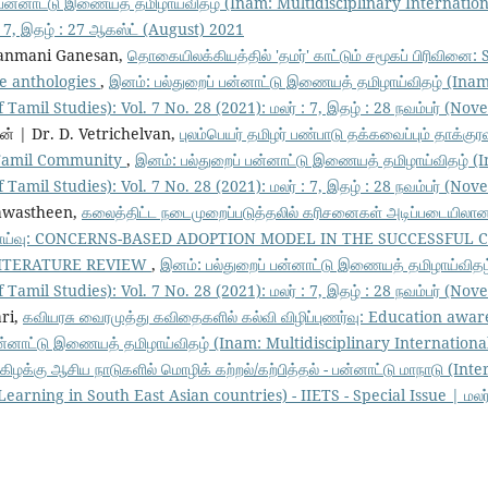
 பன்னாட்டு இணையத் தமிழாய்விதழ் (Inam: Multidisciplinary Internation
 : 7, இதழ் : 27 ஆகஸ்ட் (August) 2021
anmani Ganesan,
தொகையிலக்கியத்தில் 'தமர்' காட்டும் சமூகப் பிரிவினை:
e anthologies
,
இனம்: பல்துறைப் பன்னாட்டு இணையத் தமிழாய்விதழ் (Inam
 Tamil Studies): Vol. 7 No. 28 (2021): மலர் : 7, இதழ் : 28 நவம்பர் (N
ன் | Dr. D. Vetrichelvan,
புலம்பெயர் தமிழர் பண்பாடு தக்கவைப்பும் தாக்கு
 Tamil Community
,
இனம்: பல்துறைப் பன்னாட்டு இணையத் தமிழாய்விதழ் (I
 Tamil Studies): Vol. 7 No. 28 (2021): மலர் : 7, இதழ் : 28 நவம்பர் (N
 Nawastheen,
கலைத்திட்ட நடைமுறைப்படுத்தலில் கரிசனைகள் அடிப்படையிலான
 மீளாய்வு: CONCERNS-BASED ADOPTION MODEL IN THE SUCCESSFUL
LITERATURE REVIEW
,
இனம்: பல்துறைப் பன்னாட்டு இணையத் தமிழாய்விதழ
 Tamil Studies): Vol. 7 No. 28 (2021): மலர் : 7, இதழ் : 28 நவம்பர் (N
ari,
கவியரசு வைரமுத்து கவிதைகளில் கல்வி விழிப்புணர்வு: Education awa
ன்னாட்டு இணையத் தமிழாய்விதழ் (Inam: Multidisciplinary International
கிழக்கு ஆசிய நாடுகளில் மொழிக் கற்றல்/கற்பித்தல் - பன்னாட்டு மாநாடு (In
ning in South East Asian countries) - IIETS - Special Issue | மலர் : 