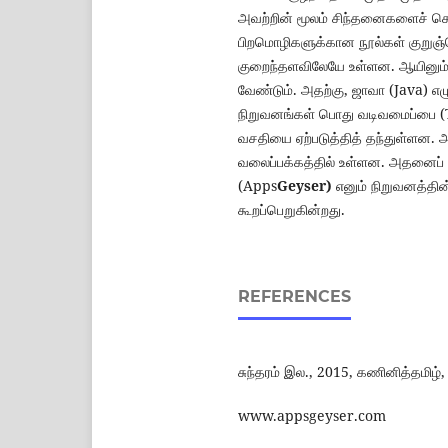
அவற்றின் மூலம் சிந்தனைகளைச் செல்
பிறமொழிகளுக்கான நூல்கள் குறுஞ்
குறைந்தளவிலேயே உள்ளன. ஆயினும்,
வேண்டும். அதற்கு, ஜாவா (Java) எழ
நிறுவனங்கள் பொது வடிவமைப்பை (T
வசதியை ஏற்படுத்தித் தந்துள்ளன.
வலைப்பக்கத்தில் உள்ளன. அதனைப் பார
(Apps
Geyser)
எனும் நிறுவனத்தின்
கூறப்பெறுகின்றது.
REFERENCES
சுந்தரம் இல., 2015, கணினித்தமிழ்,
www.appsgeyser.com