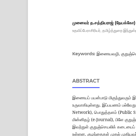
முனைவர் த.சத்தியராஜ் (நேயக்கோ) 
உதவிப்பேராசிரியர், தமிழ்த்துறை இந்து
இணையவழி, குறுஞ்செய
Keywords:
ABSTRACT
இணையப் பயன்பாடு மிகுந்துவரும்
உருவாகியுள்ளது. இப்பயணம் பல்வே
Network), பொதுத்தளம் (Public Sit
மின்னிதழ் (e-Journal), பிளே குறு
இவற்றுள் குறுஞ்செயலிக் கடையைப் பற
உள்ளன. குழந்தைகள் முதல் முதியவர