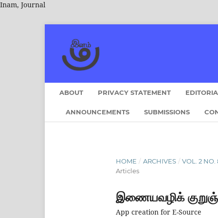
Inam, Journal
ABOUT
PRIVACY STATEMENT
EDITORI
ANNOUNCEMENTS
SUBMISSIONS
CO
HOME
/
ARCHIVES
/
VOL. 2 NO. 8
Articles
இணையவழிக் குறுஞ்
App creation for E-Source