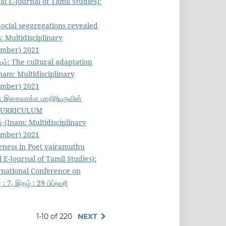
al E-Journal of Tamil Studies):
 Social seggregations revealed
: Multidisciplinary
ovember) 2021
ரவும்: The cultural adaptation
nam: Multidisciplinary
ovember) 2021
 இசைவாக்க மாதிரியுருவின்
 CURRICULUM
் (Inam: Multidisciplinary
ovember) 2021
reness in Poet vairamuthu
 E-Journal of Tamil Studies):
ternational Conference on
7, இதழ் : 29 பிப்ரவரி
1-10 of 220
NEXT