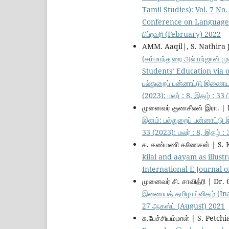
Tamil Studies): Vol. 7 No.
Conference on Language Te
பிப்ரவரி (February) 2022
AMM. Aaqil|, S. Nathira 
(சம்மாந்துறை அல் மர்ஜான்
Students’ Education via 
பல்துறைப் பன்னாட்டு இணையத
(2023): மலர் : 8, இதழ் : 33
முனைவர் குணசீலன் இரா. | 
இனம்: பல்துறைப் பன்னாட்டு
33 (2023): மலர் : 8, இதழ் :
ச. கண்மணி கணேசன் | S.
kilai and aayam as illust
International E-Journal of
முனைவர் சி. சாவித்ரி | Dr.
இணையத் தமிழாய்விதழ் (Inam:
27 ஆகஸ்ட் (August) 2021
சு.பேச்சியம்மாள் | S. Petc