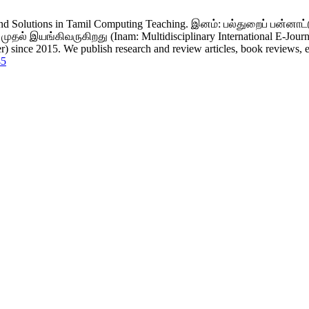
ms and Solutions in Tamil Computing Teaching. இனம்: பல்துறைப் பன
ல் இயங்கிவருகிறது (Inam: Multidisciplinary International E-Journal o
 since 2015. We publish research and review articles, book reviews, edi
45