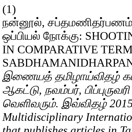
(1)
நன்னூல், சப்தமணிதர்பணம் ச
ஒப்பியல் நோக்கு: SHO
IN COMPARATIVE TERM
SABDHAMANIDHARPA
இணையத் தமிழாய்விதழ் கா
ஆகட்டு, நவம்பர், பிப்புருவ
வெளிவரும். இவ்விதழ் 2015
Multidisciplinary Internati
that publishes articles in T